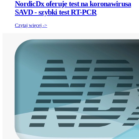
NordicDx oferuje test na koronawirusa
SAVD - szybki test RT-PCR
Czytaj więcej ->