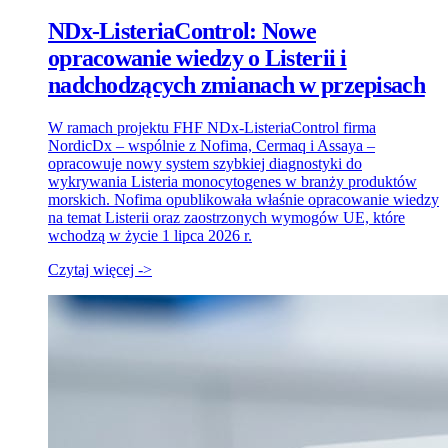
NDx-ListeriaControl: Nowe
opracowanie wiedzy o Listerii i
nadchodzących zmianach w przepisach
W ramach projektu FHF NDx-ListeriaControl firma
NordicDx – wspólnie z Nofima, Cermaq i Assaya –
opracowuje nowy system szybkiej diagnostyki do
wykrywania Listeria monocytogenes w branży produktów
morskich. Nofima opublikowała właśnie opracowanie wiedzy
na temat Listerii oraz zaostrzonych wymogów UE, które
wchodzą w życie 1 lipca 2026 r.
Czytaj więcej ->