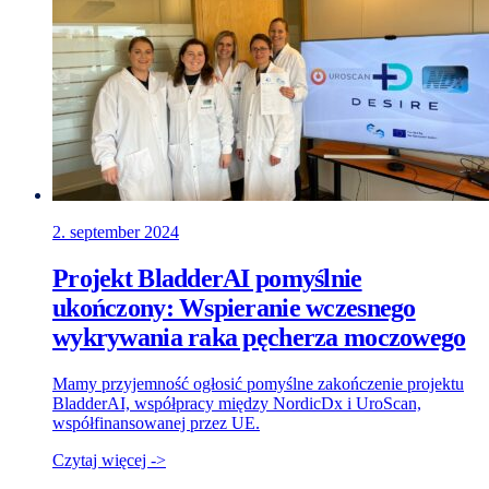
2. september 2024
Projekt BladderAI pomyślnie
ukończony: Wspieranie wczesnego
wykrywania raka pęcherza moczowego
Mamy przyjemność ogłosić pomyślne zakończenie projektu
BladderAI, współpracy między NordicDx i UroScan,
współfinansowanej przez UE.
Czytaj więcej ->