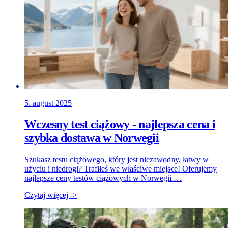
5. august 2025
Wczesny test ciążowy - najlepsza cena i
szybka dostawa w Norwegii
Szukasz testu ciążowego, który jest niezawodny, łatwy w
użyciu i niedrogі? Trafiłeś we właściwe miejsce! Oferujemy
najlepsze ceny testów ciążowych w Norwegii …
Czytaj więcej ->