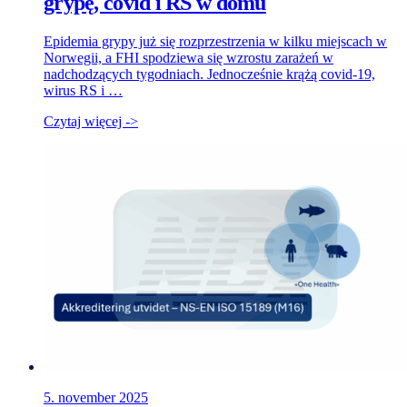
grypę, covid i RS w domu
Epidemia grypy już się rozprzestrzenia w kilku miejscach w
Norwegii, a FHI spodziewa się wzrostu zarażeń w
nadchodzących tygodniach. Jednocześnie krążą covid-19,
wirus RS i …
Czytaj więcej ->
5. november 2025