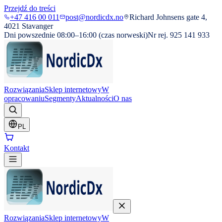
Przejdź do treści
+47 416 00 011
post@nordicdx.no
Richard Johnsens gate 4,
4021 Stavanger
Dni powszednie 08:00–16:00 (czas norweski)
Nr rej. 925 141 933
Rozwiązania
Sklep internetowy
W
opracowaniu
Segmenty
Aktualności
O nas
PL
Kontakt
Rozwiązania
Sklep internetowy
W