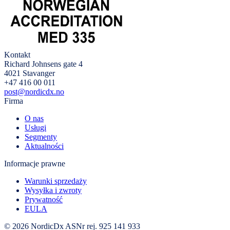
Kontakt
Richard Johnsens gate 4
4021 Stavanger
+47 416 00 011
post@nordicdx.no
Firma
O nas
Usługi
Segmenty
Aktualności
Informacje prawne
Warunki sprzedaży
Wysyłka i zwroty
Prywatność
EULA
© 2026 NordicDx AS
Nr rej. 925 141 933