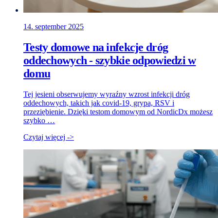
14. september 2025
Testy domowe na infekcje dróg
oddechowych - szybkie odpowiedzi w
domu
Tej jesieni obserwujemy wyraźny wzrost infekcji dróg
oddechowych, takich jak covid-19, grypa, RSV i
przeziębienie. Dzięki testom domowym od NordicDx możesz
szybko …
Czytaj więcej ->