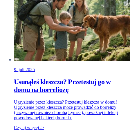
9. juli 2025
Usunąłeś kleszcza? Przetestuj go w
domu na borreliozę
Ugryzienie przez kleszcza? Przetestuj kleszcza w domu!
Ugryzienie przez kleszcza może prowadzić do borrelizy
(nazywanej również chorobą Lyme'a), poważnej infekcji
powodowanej bakterią borrelia.
Czytaj więcej ->