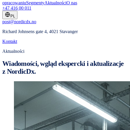
opracowaniu
Segmenty
Aktualności
O nas
+47 416 00 011
PL
post@nordicdx.no
Richard Johnsens gate 4, 4021 Stavanger
Kontakt
Aktualności
Wiadomości, wgląd ekspercki i aktualizacje
z NordicDx.