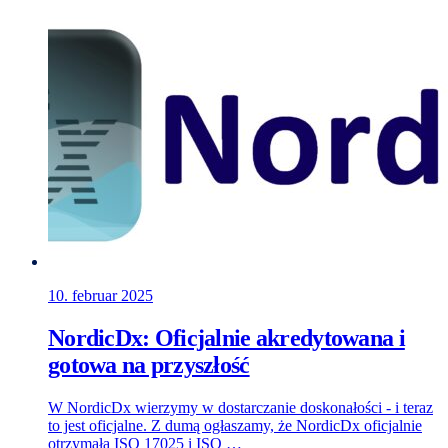
10. februar 2025
NordicDx: Oficjalnie akredytowana i
gotowa na przyszłość
W NordicDx wierzymy w dostarczanie doskonałości - i teraz
to jest oficjalne. Z dumą ogłaszamy, że NordicDx oficjalnie
otrzymała ISO 17025 i ISO …