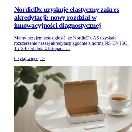
NordicDx uzyskuje elastyczny zakres
akredytacji: nowy rozdział w
innowacyjności diagnostycznej
Mamy przyjemność ogłosić, że NordicDx AS uzyskała
rozszerzenie naszej akredytacji zgodnie z normą NS-EN ISO
15189. Od dnia 4 listopada …
Czytaj więcej ->