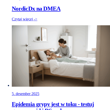
NordicDx na DMEA
Czytaj więcej ->
5. desember 2025
Epidemia grypy jest w toku - testuj