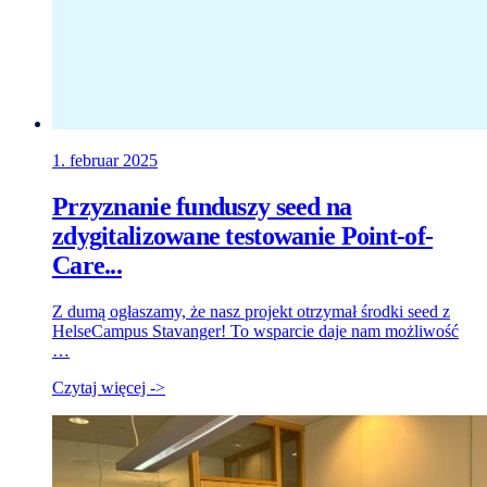
1. februar 2025
Przyznanie funduszy seed na
zdygitalizowane testowanie Point-of-
Care...
Z dumą ogłaszamy, że nasz projekt otrzymał środki seed z
HelseCampus Stavanger! To wsparcie daje nam możliwość
…
Czytaj więcej ->