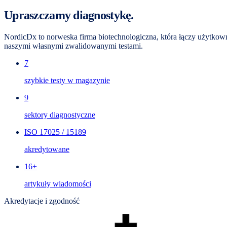
Upraszczamy diagnostykę.
NordicDx to norweska firma biotechnologiczna, która łączy użytkown
naszymi własnymi zwalidowanymi testami.
7
szybkie testy w magazynie
9
sektory diagnostyczne
ISO 17025 / 15189
akredytowane
16+
artykuły wiadomości
Akredytacje i zgodność