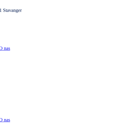
1 Stavanger
O nas
O nas