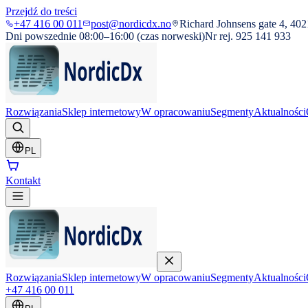
Przejdź do treści
+47 416 00 011
post@nordicdx.no
Richard Johnsens gate 4, 402
Dni powszednie 08:00–16:00 (czas norweski)
Nr rej. 925 141 933
Rozwiązania
Sklep internetowy
W opracowaniu
Segmenty
Aktualności
PL
Kontakt
Rozwiązania
Sklep internetowy
W opracowaniu
Segmenty
Aktualności
+47 416 00 011