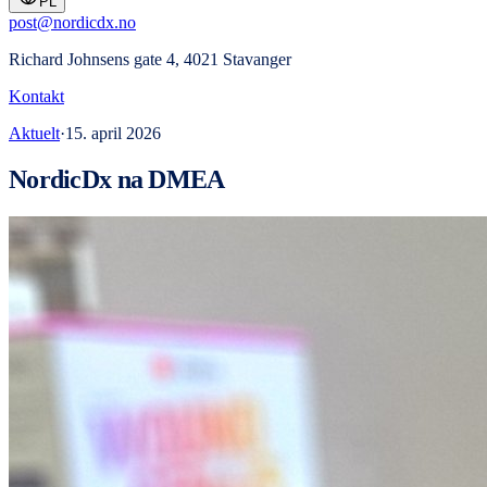
PL
post@nordicdx.no
Richard Johnsens gate 4, 4021 Stavanger
Kontakt
Aktuelt
·
15. april 2026
NordicDx na DMEA