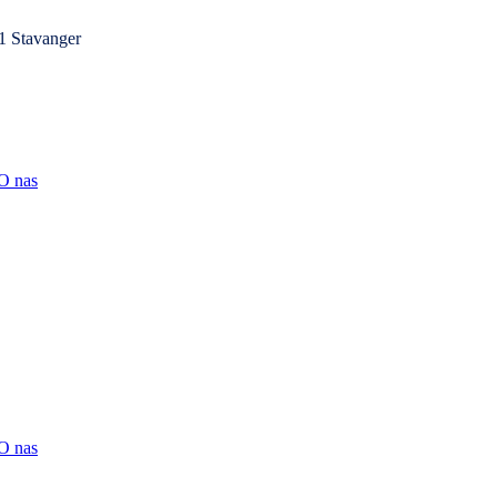
1 Stavanger
O nas
O nas