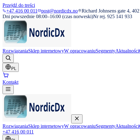
Przejdź do treści
+47 416 00 011
post@nordicdx.no
Richard Johnsens gate 4, 402
Dni powszednie 08:00–16:00 (czas norweski)
Nr rej. 925 141 933
Rozwiązania
Sklep internetowy
W opracowaniu
Segmenty
Aktualności
PL
Kontakt
Rozwiązania
Sklep internetowy
W opracowaniu
Segmenty
Aktualności
+47 416 00 011