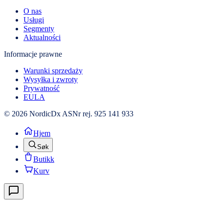
O nas
Usługi
Segmenty
Aktualności
Informacje prawne
Warunki sprzedaży
Wysyłka i zwroty
Prywatność
EULA
© 2026 NordicDx AS
Nr rej. 925 141 933
Hjem
Søk
Butikk
Kurv