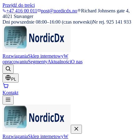
Przejdź do treści
+47 416 00 011
post@nordicdx.no
Richard Johnsens gate 4,
4021 Stavanger
Dni powszednie 08:00–16:00 (czas norweski)
Nr rej. 925 141 933
Rozwiązania
Sklep internetowy
W
opracowaniu
Segmenty
Aktualności
O nas
PL
Kontakt
Rozwiązania
Sklep internetowy
W