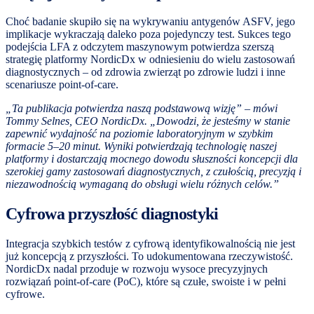
Choć badanie skupiło się na wykrywaniu antygenów ASFV, jego
implikacje wykraczają daleko poza pojedynczy test. Sukces tego
podejścia LFA z odczytem maszynowym potwierdza szerszą
strategię platformy NordicDx w odniesieniu do wielu zastosowań
diagnostycznych – od zdrowia zwierząt po zdrowie ludzi i inne
scenariusze point-of-care.
„Ta publikacja potwierdza naszą podstawową wizję” – mówi
Tommy Selnes, CEO NordicDx. „Dowodzi, że jesteśmy w stanie
zapewnić wydajność na poziomie laboratoryjnym w szybkim
formacie 5–20 minut. Wyniki potwierdzają technologię naszej
platformy i dostarczają mocnego dowodu słuszności koncepcji dla
szerokiej gamy zastosowań diagnostycznych, z czułością, precyzją i
niezawodnością wymaganą do obsługi wielu różnych celów.”
Cyfrowa przyszłość diagnostyki
Integracja szybkich testów z cyfrową identyfikowalnością nie jest
już koncepcją z przyszłości. To udokumentowana rzeczywistość.
NordicDx nadal przoduje w rozwoju wysoce precyzyjnych
rozwiązań point-of-care (PoC), które są czułe, swoiste i w pełni
cyfrowe.