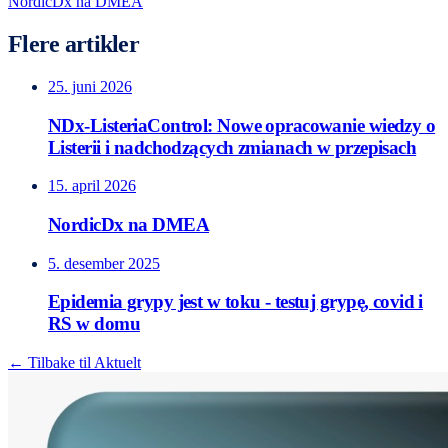
NordicDx na DMEA
Flere artikler
25. juni 2026
NDx-ListeriaControl: Nowe opracowanie wiedzy o
Listerii i nadchodzących zmianach w przepisach
15. april 2026
NordicDx na DMEA
5. desember 2025
Epidemia grypy jest w toku - testuj grypę, covid i
RS w domu
← Tilbake til Aktuelt