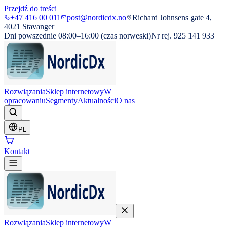
Przejdź do treści
+47 416 00 011
post@nordicdx.no
Richard Johnsens gate 4,
4021 Stavanger
Dni powszednie 08:00–16:00 (czas norweski)
Nr rej. 925 141 933
Rozwiązania
Sklep internetowy
W
opracowaniu
Segmenty
Aktualności
O nas
PL
Kontakt
Rozwiązania
Sklep internetowy
W