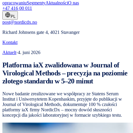
opracowaniu
Segmenty
Aktualności
O nas
+47 416 00 011
PL
post@nordicdx.no
Richard Johnsens gate 4, 4021 Stavanger
Kontakt
Aktuelt
·
4. juni 2026
Platforma iaX zwalidowana w Journal of
Virological Methods – precyzja na poziomie
złotego standardu w 5–20 minut
Nowe badanie zrealizowane we współpracy ze Statens Serum
Institut i Uniwersytetem Kopenhaskim, przyjęte do publikacji w
Journal of Virological Methods, dokumentuje 100 % czułości
platformy iaX firmy NordicDx – mocny dowód słuszności
koncepcji dla jakości laboratoryjnej w formacie szybkiego testu.