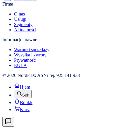
Firma
O nas
Usługi
Segmenty
Aktualności
Informacje prawne
Warunki sprzedaży
Wysyłka i zwroty
Prywatność
EULA
© 2026 NordicDx AS
Nr rej. 925 141 933
Hjem
Søk
Butikk
Kurv