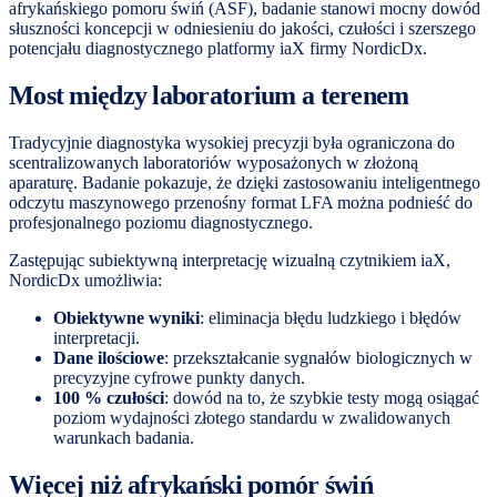
afrykańskiego pomoru świń (ASF), badanie stanowi mocny dowód
słuszności koncepcji w odniesieniu do jakości, czułości i szerszego
potencjału diagnostycznego platformy iaX firmy NordicDx.
Most między laboratorium a terenem
Tradycyjnie diagnostyka wysokiej precyzji była ograniczona do
scentralizowanych laboratoriów wyposażonych w złożoną
aparaturę. Badanie pokazuje, że dzięki zastosowaniu inteligentnego
odczytu maszynowego przenośny format LFA można podnieść do
profesjonalnego poziomu diagnostycznego.
Zastępując subiektywną interpretację wizualną czytnikiem iaX,
NordicDx umożliwia:
Obiektywne wyniki
: eliminacja błędu ludzkiego i błędów
interpretacji.
Dane ilościowe
: przekształcanie sygnałów biologicznych w
precyzyjne cyfrowe punkty danych.
100 % czułości
: dowód na to, że szybkie testy mogą osiągać
poziom wydajności złotego standardu w zwalidowanych
warunkach badania.
Więcej niż afrykański pomór świń