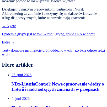
możemy pomóc w rozwiązaniu Twoich wyzwań.
Dziękujemy naszym pracownikom, partnerom i Norsk
Akkreditering za zaufanie i cieszymy się na dalsze świadczenie
usług diagnostycznych, które naprawdę mają znaczenie.
← Nyere
Epidemia grypy jest w toku - testuj grypę, covid i RS w domu
Eldre →
Testy domowe na infekcje dróg oddechowych - szybkie odpowiedzi
w domu
Flere artikler
25. juni 2026
NDx-ListeriaControl: Nowe opracowanie wiedzy o
Listerii i nadchodzących zmianach w przepisach
4. juni 2026