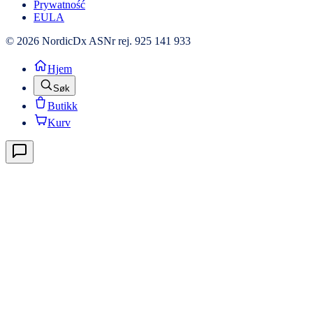
Prywatność
EULA
© 2026 NordicDx AS
Nr rej. 925 141 933
Hjem
Søk
Butikk
Kurv