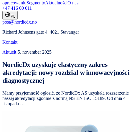
opracowaniu
Segmenty
Aktualności
O nas
+47 416 00 011
PL
post@nordicdx.no
Richard Johnsens gate 4, 4021 Stavanger
Kontakt
Aktuelt
·
5. november 2025
NordicDx uzyskuje elastyczny zakres
akredytacji: nowy rozdział w innowacyjności
diagnostycznej
Mamy przyjemność ogłosić, że NordicDx AS uzyskała rozszerzenie
naszej akredytacji zgodnie z normą NS-EN ISO 15189. Od dnia 4
listopada …