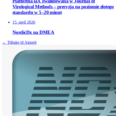
Platforma iaX zwalidowana w Journal of
Virological Methods – precyzja na poziomie złotego
standardu w 5–20 minut
15. april 2026
NordicDx na DMEA
← Tilbake til Aktuelt