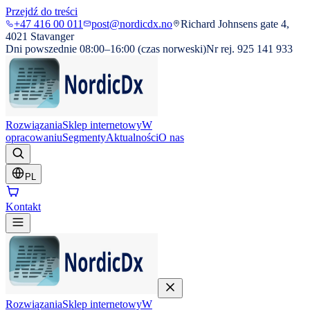
Przejdź do treści
+47 416 00 011
post@nordicdx.no
Richard Johnsens gate 4,
4021 Stavanger
Dni powszednie 08:00–16:00 (czas norweski)
Nr rej. 925 141 933
Rozwiązania
Sklep internetowy
W
opracowaniu
Segmenty
Aktualności
O nas
PL
Kontakt
Rozwiązania
Sklep internetowy
W