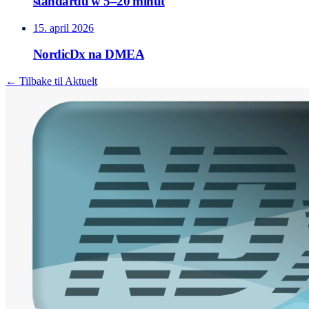
standardu w 5–20 minut
15. april 2026
NordicDx na DMEA
← Tilbake til Aktuelt