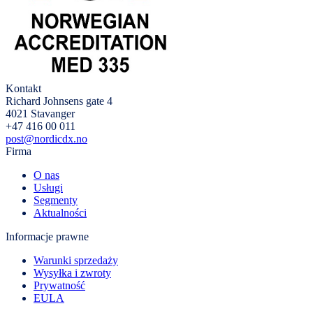
Kontakt
Richard Johnsens gate 4
4021 Stavanger
+47 416 00 011
post@nordicdx.no
Firma
O nas
Usługi
Segmenty
Aktualności
Informacje prawne
Warunki sprzedaży
Wysyłka i zwroty
Prywatność
EULA