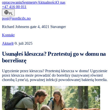
opracowaniu
Segmenty
Aktualności
O nas
+47 416 00 011
PL
post@nordicdx.no
Richard Johnsens gate 4, 4021 Stavanger
Kontakt
Aktuelt
·
9. juli 2025
Usunąłeś kleszcza? Przetestuj go w domu na
borreliozę
Ugryzienie przez kleszcza? Przetestuj kleszcza w domu! Ugryzienie
przez kleszcza może prowadzić do borrelizy (nazywanej również
chorobą Lyme'a), poważnej infekcji powodowanej bakterią borrelia.