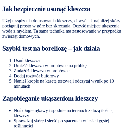
Jak bezpiecznie usunąć kleszcza
Użyj urządzenia do usuwania kleszczy, chwyć jak najbliżej skóry i
pociągnij prosto w górę bez skręcania. Oczyść miejsce ukąszenia
wodą z mydłem. Ta sama technika ma zastosowanie w przypadku
zwierząt domowych.
Szybki test na boreliozę – jak działa
Usuń kleszcza
Umieść kleszcza w probówce na próbkę
Zmiażdż kleszcza w probówce
Dodaj roztwór buforowy
Nanieś krople na kasetę testową i odczytaj wynik po 10
minutach
Zapobieganie ukąszeniom kleszczy
Noś długie rękawy i spodnie na terenach z dużą ilością
kleszczy
Sprawdzaj skórę i sierść po spacerach w lesie i gęstej
roślinności