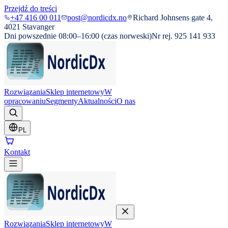
Przejdź do treści
+47 416 00 011
post@nordicdx.no
Richard Johnsens gate 4,
4021 Stavanger
Dni powszednie 08:00–16:00 (czas norweski)
Nr rej. 925 141 933
Rozwiązania
Sklep internetowy
W
opracowaniu
Segmenty
Aktualności
O nas
PL
Kontakt
Rozwiązania
Sklep internetowy
W