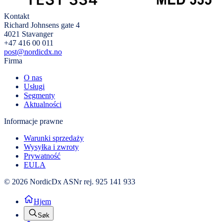
Kontakt
Richard Johnsens gate 4
4021 Stavanger
+47 416 00 011
post@nordicdx.no
Firma
O nas
Usługi
Segmenty
Aktualności
Informacje prawne
Warunki sprzedaży
Wysyłka i zwroty
Prywatność
EULA
© 2026 NordicDx AS
Nr rej. 925 141 933
Hjem
Søk