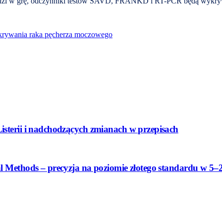
chodzi w grę, odczynniki testów SAVD, FRANKD i RT-PCR będą wykry
krywania raka pęcherza moczowego
isterii i nadchodzących zmianach w przepisach
l Methods – precyzja na poziomie złotego standardu w 5–