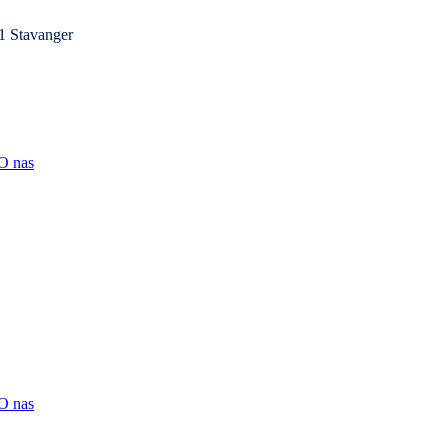
1 Stavanger
O nas
O nas