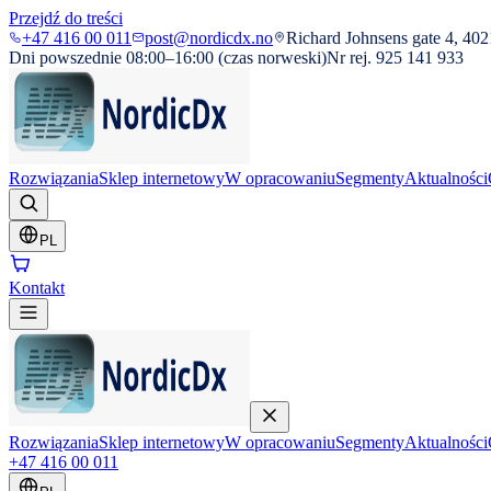
Przejdź do treści
+47 416 00 011
post@nordicdx.no
Richard Johnsens gate 4, 402
Dni powszednie 08:00–16:00 (czas norweski)
Nr rej. 925 141 933
Rozwiązania
Sklep internetowy
W opracowaniu
Segmenty
Aktualności
PL
Kontakt
Rozwiązania
Sklep internetowy
W opracowaniu
Segmenty
Aktualności
+47 416 00 011