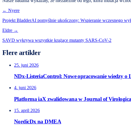
Nasze badania wykazały, że niezależnie od tego, która mutacja w
← Nyere
Projekt BladderAI pomyślnie ukończony: Wspieranie wczesnego wy
Eldre →
SAVD wykrywa wszystkie krążące mutanty SARS-CoV-2
Flere artikler
25. juni 2026
NDx-ListeriaControl: Nowe opracowanie wiedzy o L
4. juni 2026
Platforma iaX zwalidowana w Journal of Virologica
15. april 2026
NordicDx na DMEA