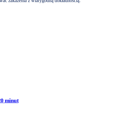
wać zakażenia z wiarygodną dokładnością.
20 minut