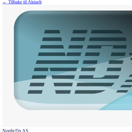
← Tilbake til Aktuelt
NordicDx AS