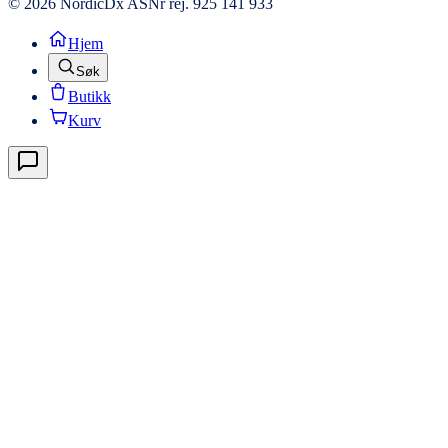
© 2026 NordicDx AS
Nr rej. 925 141 933
Hjem
Søk
Butikk
Kurv