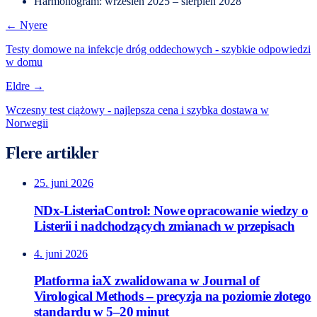
Harmonogram: wrzesień 2025 – sierpień 2028
← Nyere
Testy domowe na infekcje dróg oddechowych - szybkie odpowiedzi
w domu
Eldre →
Wczesny test ciążowy - najlepsza cena i szybka dostawa w
Norwegii
Flere artikler
25. juni 2026
NDx-ListeriaControl: Nowe opracowanie wiedzy o
Listerii i nadchodzących zmianach w przepisach
4. juni 2026
Platforma iaX zwalidowana w Journal of
Virological Methods – precyzja na poziomie złotego
standardu w 5–20 minut