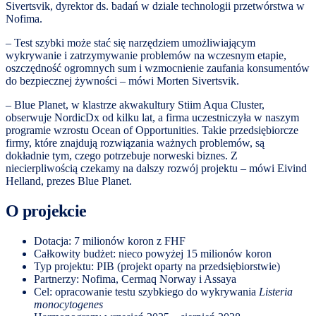
Sivertsvik, dyrektor ds. badań w dziale technologii przetwórstwa w
Nofima.
– Test szybki może stać się narzędziem umożliwiającym
wykrywanie i zatrzymywanie problemów na wczesnym etapie,
oszczędność ogromnych sum i wzmocnienie zaufania konsumentów
do bezpiecznej żywności – mówi Morten Sivertsvik.
– Blue Planet, w klastrze akwakultury Stiim Aqua Cluster,
obserwuje NordicDx od kilku lat, a firma uczestniczyła w naszym
programie wzrostu Ocean of Opportunities. Takie przedsiębiorcze
firmy, które znajdują rozwiązania ważnych problemów, są
dokładnie tym, czego potrzebuje norweski biznes. Z
niecierpliwością czekamy na dalszy rozwój projektu – mówi Eivind
Helland, prezes Blue Planet.
O projekcie
Dotacja: 7 milionów koron z FHF
Całkowity budżet: nieco powyżej 15 milionów koron
Typ projektu: PIB (projekt oparty na przedsiębiorstwie)
Partnerzy: Nofima, Cermaq Norway i Assaya
Cel: opracowanie testu szybkiego do wykrywania
Listeria
monocytogenes