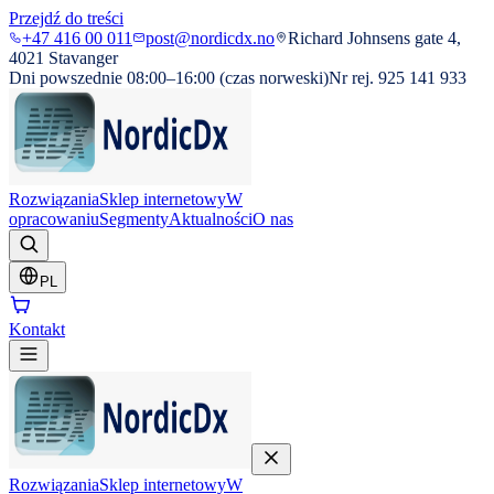
Przejdź do treści
+47 416 00 011
post@nordicdx.no
Richard Johnsens gate 4,
4021 Stavanger
Dni powszednie 08:00–16:00 (czas norweski)
Nr rej. 925 141 933
Rozwiązania
Sklep internetowy
W
opracowaniu
Segmenty
Aktualności
O nas
PL
Kontakt
Rozwiązania
Sklep internetowy
W