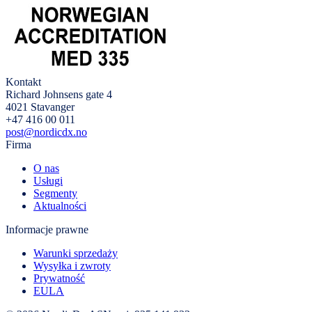
Kontakt
Richard Johnsens gate 4
4021 Stavanger
+47 416 00 011
post@nordicdx.no
Firma
O nas
Usługi
Segmenty
Aktualności
Informacje prawne
Warunki sprzedaży
Wysyłka i zwroty
Prywatność
EULA