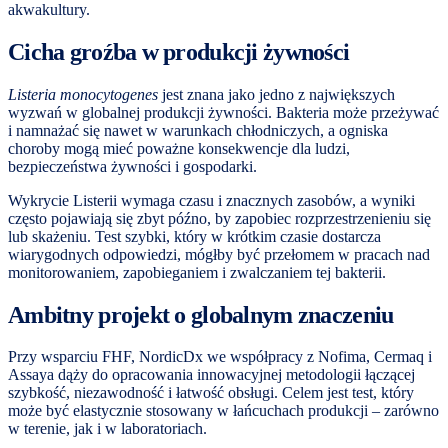
akwakultury.
Cicha groźba w produkcji żywności
Listeria monocytogenes
jest znana jako jedno z największych
wyzwań w globalnej produkcji żywności. Bakteria może przeżywać
i namnażać się nawet w warunkach chłodniczych, a ogniska
choroby mogą mieć poważne konsekwencje dla ludzi,
bezpieczeństwa żywności i gospodarki.
Wykrycie Listerii wymaga czasu i znacznych zasobów, a wyniki
często pojawiają się zbyt późno, by zapobiec rozprzestrzenieniu się
lub skażeniu. Test szybki, który w krótkim czasie dostarcza
wiarygodnych odpowiedzi, mógłby być przełomem w pracach nad
monitorowaniem, zapobieganiem i zwalczaniem tej bakterii.
Ambitny projekt o globalnym znaczeniu
Przy wsparciu FHF, NordicDx we współpracy z Nofima, Cermaq i
Assaya dąży do opracowania innowacyjnej metodologii łączącej
szybkość, niezawodność i łatwość obsługi. Celem jest test, który
może być elastycznie stosowany w łańcuchach produkcji – zarówno
w terenie, jak i w laboratoriach.