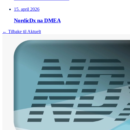
15. april 2026
NordicDx na DMEA
← Tilbake til Aktuelt