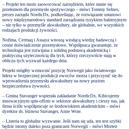
– Projekt ten może zaowocować narzędziem, które stanie się
przełomem dla przemysłu spożywczego – mówi Tommy Selnes,
prezes zarządu NordicDx, podkreślając, że rozwiązanie ustanowi
nowy międzynarodowy standard zarządzania ryzykiem bakteryjnym
– nie tylko w przemyśle akwakultury, ale globalnie, we wszystkich
rodzajach produkcji żywności.
Nofima, Cermaq i Assaya wnoszą wiodącą wiedzę badawczą i
cenne doświadczenie przemysłowe. Współpraca gwarantuje, że
technologia jest rozwijana z solidną podstawą akademicką i
praktyczną użytecznością dla tych, którzy rzeczywiście stają w
obliczu tych wyzwań każdego dnia.
Projekt mógłby wzmocnić pozycję Norwegii jako światowego
lidera w bezpiecznej produkcji owoców morza i przyczynić się do
wprowadzenia przemysłu akwakultury na nowy poziom
bezpieczeństwa żywności.
– Gmina Stavanger wspierała zakładanie NordicDx. Kibicujemy
innowacyjnym spin-offom w sektorze akwakultury i cieszy nas, jak
firma ściśle współpracuje ze środowiskiem akademickim – mówi
dyrektor ds. biznesu Stavanger, Anne Woie.
– Listeria to globalne wyzwanie. Jeśli nam się uda, ten test szybki
będzie istotny daleko poza granicami Norwegii – mówi Morten