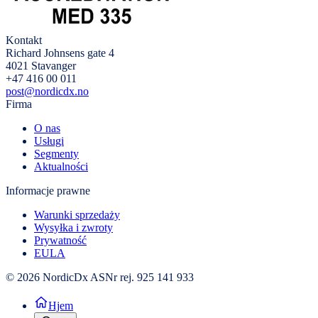
Kontakt
Richard Johnsens gate 4
4021 Stavanger
+47 416 00 011
post@nordicdx.no
Firma
O nas
Usługi
Segmenty
Aktualności
Informacje prawne
Warunki sprzedaży
Wysyłka i zwroty
Prywatność
EULA
© 2026 NordicDx AS
Nr rej. 925 141 933
Hjem