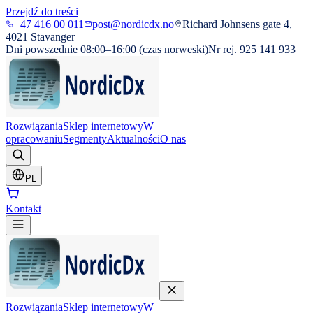
Przejdź do treści
+47 416 00 011
post@nordicdx.no
Richard Johnsens gate 4,
4021 Stavanger
Dni powszednie 08:00–16:00 (czas norweski)
Nr rej. 925 141 933
Rozwiązania
Sklep internetowy
W
opracowaniu
Segmenty
Aktualności
O nas
PL
Kontakt
Rozwiązania
Sklep internetowy
W