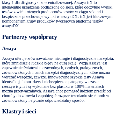
klasy 1 dla diagnostyki zdecentralizowanej. Assaya iaX to
inteligentne urządzenie podłączone do sieci, które odczytuje wyniki
testów z wielu różnych producentów testów w ciągu sekund i
bezpiecznie przechowuje wyniki w assayaDX. iaX jest kluczowym
komponentem grupy produktów tworzących platformę testów
assayaDX.
Partnerzy współpracy
Assaya
Assaya oferuje zrównoważone, niedrogie i diagnostyczne narzędzia,
które zmniejszają ludzkie błędy na dużą skalę. Wizją Assaya jest
zapewnienie światowi niezawodnych, czułych, praktycznych,
zrównoważonych i tanich narzędzi diagnostycznych, które można
wdrażać wszędzie, zawsze. Innowacyjne szybkie testy Assaya
identyfikują biomarkery i niebezpieczne patogeny w czasie
rzeczywistym i są wykonane bez plastiku w 100% materiałach
można przetwarzalnych. Assaya chce pomagać ludziom przejść od
choroby do zdrowia i zapobiegać rozprzestrzenianiu się chorób w
zrównoważony i etycznie odpowiedzialny sposób.
Klastry i sieci