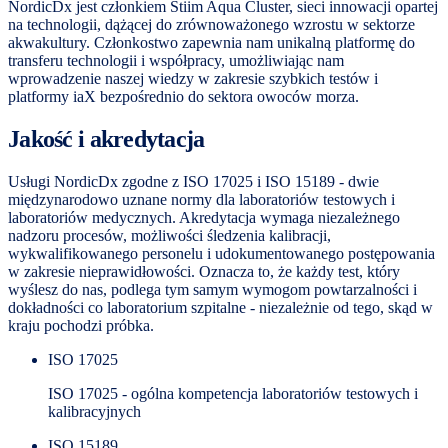
NordicDx jest członkiem Stiim Aqua Cluster, sieci innowacji opartej
na technologii, dążącej do zrównoważonego wzrostu w sektorze
akwakultury. Członkostwo zapewnia nam unikalną platformę do
transferu technologii i współpracy, umożliwiając nam
wprowadzenie naszej wiedzy w zakresie szybkich testów i
platformy iaX bezpośrednio do sektora owoców morza.
Jakość i akredytacja
Usługi NordicDx zgodne z ISO 17025 i ISO 15189 - dwie
międzynarodowo uznane normy dla laboratoriów testowych i
laboratoriów medycznych. Akredytacja wymaga niezależnego
nadzoru procesów, możliwości śledzenia kalibracji,
wykwalifikowanego personelu i udokumentowanego postępowania
w zakresie nieprawidłowości. Oznacza to, że każdy test, który
wyślesz do nas, podlega tym samym wymogom powtarzalności i
dokładności co laboratorium szpitalne - niezależnie od tego, skąd w
kraju pochodzi próbka.
ISO 17025
ISO 17025 - ogólna kompetencja laboratoriów testowych i
kalibracyjnych
ISO 15189