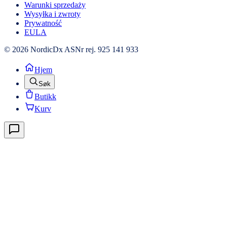
Warunki sprzedaży
Wysyłka i zwroty
Prywatność
EULA
© 2026 NordicDx AS
Nr rej. 925 141 933
Hjem
Søk
Butikk
Kurv