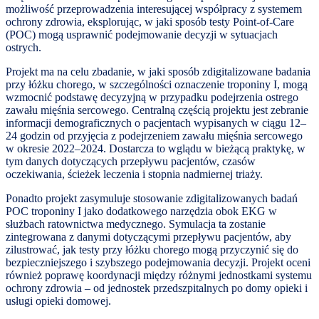
możliwość przeprowadzenia interesującej współpracy z systemem
ochrony zdrowia, eksplorując, w jaki sposób testy Point-of-Care
(POC) mogą usprawnić podejmowanie decyzji w sytuacjach
ostrych.
Projekt ma na celu zbadanie, w jaki sposób zdigitalizowane badania
przy łóżku chorego, w szczególności oznaczenie troponiny I, mogą
wzmocnić podstawę decyzyjną w przypadku podejrzenia ostrego
zawału mięśnia sercowego. Centralną częścią projektu jest zebranie
informacji demograficznych o pacjentach wypisanych w ciągu 12–
24 godzin od przyjęcia z podejrzeniem zawału mięśnia sercowego
w okresie 2022–2024. Dostarcza to wglądu w bieżącą praktykę, w
tym danych dotyczących przepływu pacjentów, czasów
oczekiwania, ścieżek leczenia i stopnia nadmiernej triaży.
Ponadto projekt zasymuluje stosowanie zdigitalizowanych badań
POC troponiny I jako dodatkowego narzędzia obok EKG w
służbach ratownictwa medycznego. Symulacja ta zostanie
zintegrowana z danymi dotyczącymi przepływu pacjentów, aby
zilustrować, jak testy przy łóżku chorego mogą przyczynić się do
bezpieczniejszego i szybszego podejmowania decyzji. Projekt oceni
również poprawę koordynacji między różnymi jednostkami systemu
ochrony zdrowia – od jednostek przedszpitalnych po domy opieki i
usługi opieki domowej.