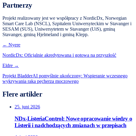
Partnerzy
Projekt realizowany jest we współpracy z NordicDx, Norwegian
Smart Care Lab (NSCL), Szpitalem Uniwersyteckim w Stavanger i
SESAM (SUS), Uniwersytetem w Stavanger (UiS), gminą
Stavanger, gminą Hjelmeland i gminą Klepp.
← Nyere
NordicDx: Oficjalnie akredytowana i gotowa na przyszłość
Eldre →
Projekt BladderAI pomyślnie ukończony: Wspieranie wczesnego
wykrywania raka pęcherza moczowego
Flere artikler
25. juni 2026
NDx-ListeriaControl: Nowe opracowanie wiedzy o
Listerii i nadchodzących zmianach w przepisach