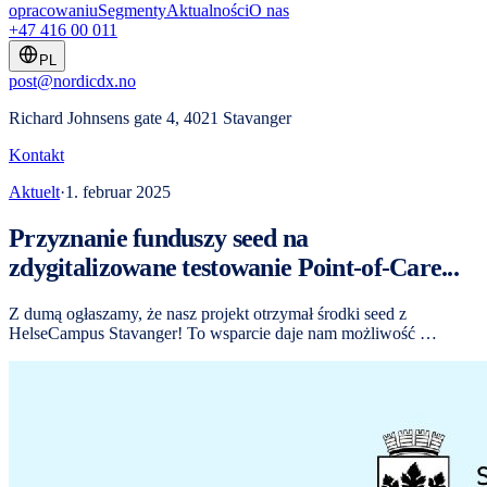
opracowaniu
Segmenty
Aktualności
O nas
+47 416 00 011
PL
post@nordicdx.no
Richard Johnsens gate 4, 4021 Stavanger
Kontakt
Aktuelt
·
1. februar 2025
Przyznanie funduszy seed na
zdygitalizowane testowanie Point-of-Care...
Z dumą ogłaszamy, że nasz projekt otrzymał środki seed z
HelseCampus Stavanger! To wsparcie daje nam możliwość …