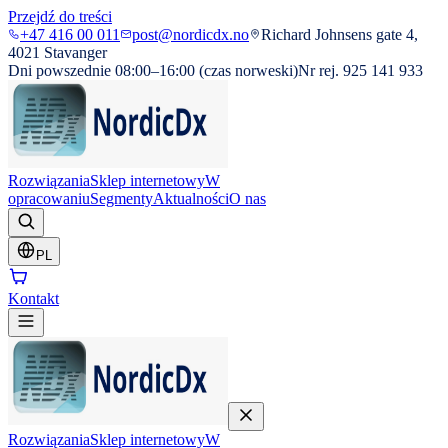
Przejdź do treści
+47 416 00 011
post@nordicdx.no
Richard Johnsens gate 4,
4021 Stavanger
Dni powszednie 08:00–16:00 (czas norweski)
Nr rej. 925 141 933
Rozwiązania
Sklep internetowy
W
opracowaniu
Segmenty
Aktualności
O nas
PL
Kontakt
Rozwiązania
Sklep internetowy
W