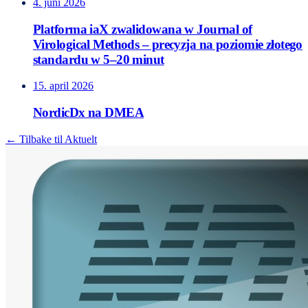
4. juni 2026
Platforma iaX zwalidowana w Journal of
Virological Methods – precyzja na poziomie złotego
standardu w 5–20 minut
15. april 2026
NordicDx na DMEA
← Tilbake til Aktuelt