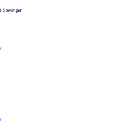
1 Stavanger
s
s