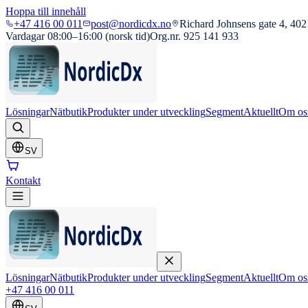
Hoppa till innehåll
+47 416 00 011
post@nordicdx.no
Richard Johnsens gate 4, 402
Vardagar 08:00–16:00 (norsk tid)
Org.nr. 925 141 933
Lösningar
Nätbutik
Produkter under utveckling
Segment
Aktuellt
Om os
SV
Kontakt
Lösningar
Nätbutik
Produkter under utveckling
Segment
Aktuellt
Om os
+47 416 00 011