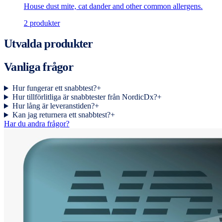
House dust mite, cat dander and other common allergens.
2
produkter
Utvalda produkter
Vanliga frågor
Hur fungerar ett snabbtest?
+
Hur tillförlitliga är snabbtester från NordicDx?
+
Hur lång är leveranstiden?
+
Kan jag returnera ett snabbtest?
+
Har du andra frågor?