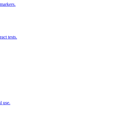
 markers.
act tests.
l use.