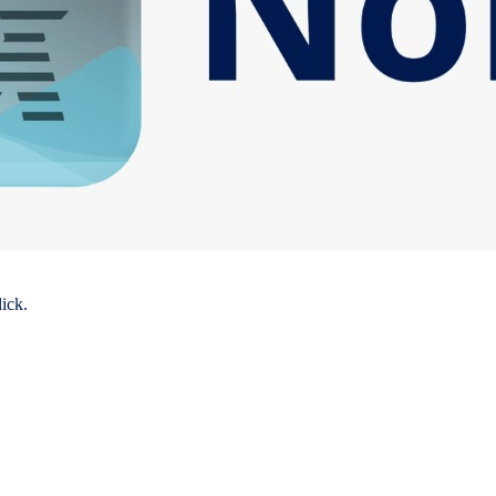
lick.