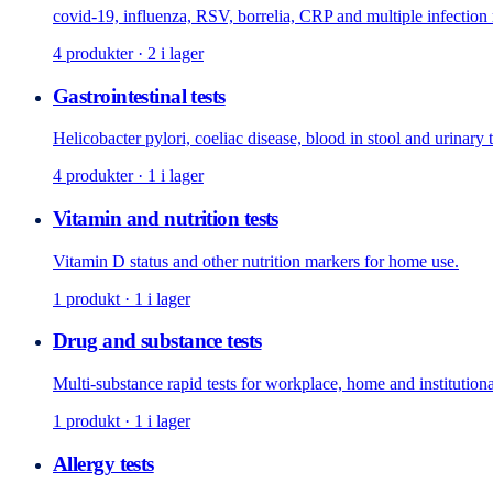
covid-19, influenza, RSV, borrelia, CRP and multiple infection
4
produkter
· 2 i lager
Gastrointestinal tests
Helicobacter pylori, coeliac disease, blood in stool and urinary tr
4
produkter
· 1 i lager
Vitamin and nutrition tests
Vitamin D status and other nutrition markers for home use.
1
produkt
· 1 i lager
Drug and substance tests
Multi-substance rapid tests for workplace, home and institutiona
1
produkt
· 1 i lager
Allergy tests