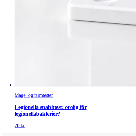
Mage- og tarmtester
Legionella snabbtest: orolig för
legionellabakterier?
70 kr