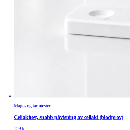
Mage- og tarmtester
Celiakitest, snabb påvisning av celiaki (blodprov)
159 kr