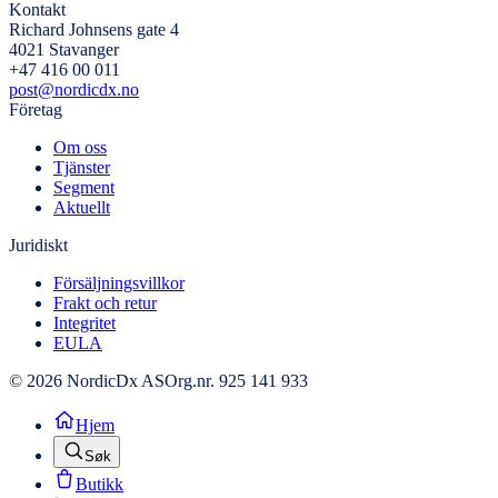
Kontakt
Richard Johnsens gate 4
4021 Stavanger
+47 416 00 011
post@nordicdx.no
Företag
Om oss
Tjänster
Segment
Aktuellt
Juridiskt
Försäljningsvillkor
Frakt och retur
Integritet
EULA
© 2026 NordicDx AS
Org.nr. 925 141 933
Hjem
Søk
Butikk