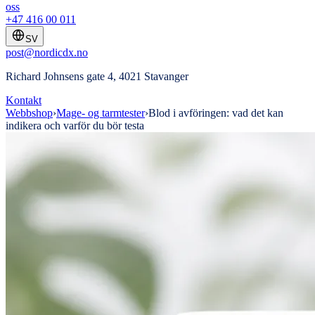
oss
+47 416 00 011
SV
post@nordicdx.no
Richard Johnsens gate 4, 4021 Stavanger
Kontakt
Webbshop
›
Mage- og tarmtester
›
Blod i avföringen: vad det kan
indikera och varför du bör testa