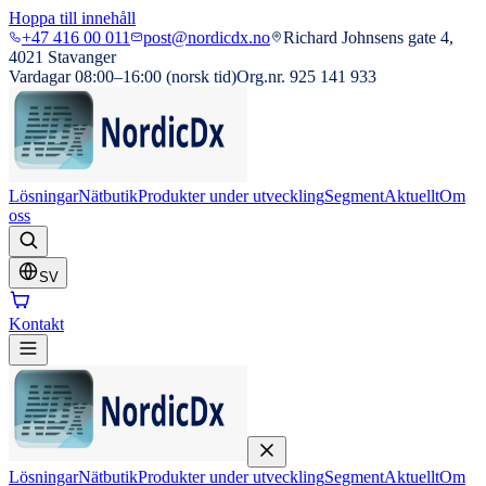
Hoppa till innehåll
+47 416 00 011
post@nordicdx.no
Richard Johnsens gate 4,
4021 Stavanger
Vardagar 08:00–16:00 (norsk tid)
Org.nr. 925 141 933
Lösningar
Nätbutik
Produkter under utveckling
Segment
Aktuellt
Om
oss
SV
Kontakt
Lösningar
Nätbutik
Produkter under utveckling
Segment
Aktuellt
Om