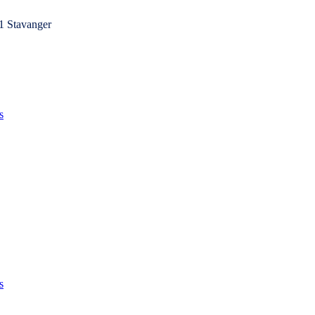
1 Stavanger
s
s