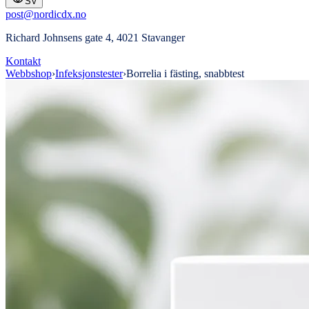
SV
post@nordicdx.no
Richard Johnsens gate 4, 4021 Stavanger
Kontakt
Webbshop
›
Infeksjonstester
›
Borrelia i fästing, snabbtest