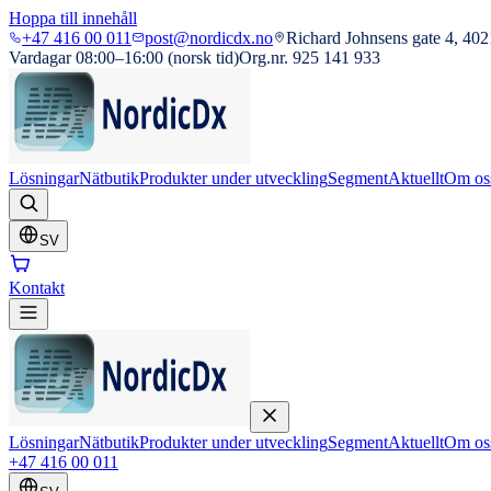
Hoppa till innehåll
+47 416 00 011
post@nordicdx.no
Richard Johnsens gate 4, 402
Vardagar 08:00–16:00 (norsk tid)
Org.nr. 925 141 933
Lösningar
Nätbutik
Produkter under utveckling
Segment
Aktuellt
Om os
SV
Kontakt
Lösningar
Nätbutik
Produkter under utveckling
Segment
Aktuellt
Om os
+47 416 00 011