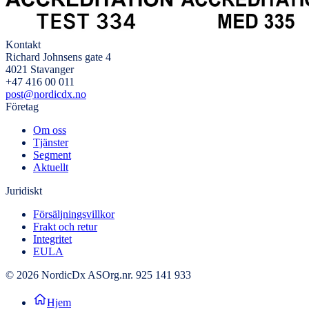
Kontakt
Richard Johnsens gate 4
4021 Stavanger
+47 416 00 011
post@nordicdx.no
Företag
Om oss
Tjänster
Segment
Aktuellt
Juridiskt
Försäljningsvillkor
Frakt och retur
Integritet
EULA
© 2026 NordicDx AS
Org.nr. 925 141 933
Hjem