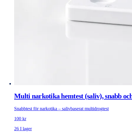
Multi narkotika hemtest (saliv), snabb oc
Snabbtest för narkotika – salivbaserat multidrogtest
100 kr
26 I lager