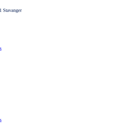
1 Stavanger
s
s