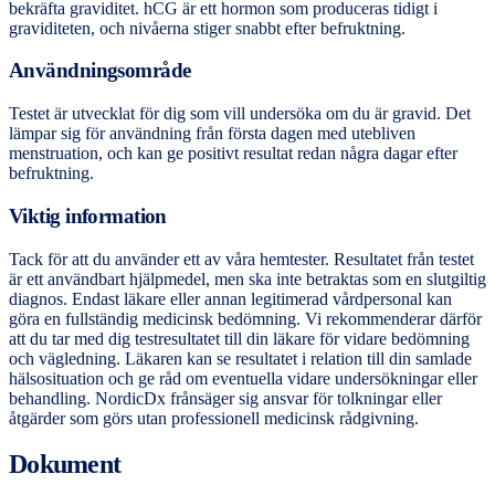
bekräfta graviditet. hCG är ett hormon som produceras tidigt i
graviditeten, och nivåerna stiger snabbt efter befruktning.
Användningsområde
Testet är utvecklat för dig som vill undersöka om du är gravid. Det
lämpar sig för användning från första dagen med utebliven
menstruation, och kan ge positivt resultat redan några dagar efter
befruktning.
Viktig information
Tack för att du använder ett av våra hemtester. Resultatet från testet
är ett användbart hjälpmedel, men ska inte betraktas som en slutgiltig
diagnos. Endast läkare eller annan legitimerad vårdpersonal kan
göra en fullständig medicinsk bedömning. Vi rekommenderar därför
att du tar med dig testresultatet till din läkare för vidare bedömning
och vägledning. Läkaren kan se resultatet i relation till din samlade
hälsosituation och ge råd om eventuella vidare undersökningar eller
behandling. NordicDx frånsäger sig ansvar för tolkningar eller
åtgärder som görs utan professionell medicinsk rådgivning.
Dokument