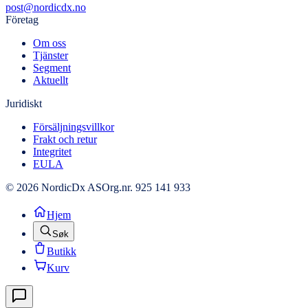
post@nordicdx.no
Företag
Om oss
Tjänster
Segment
Aktuellt
Juridiskt
Försäljningsvillkor
Frakt och retur
Integritet
EULA
© 2026 NordicDx AS
Org.nr. 925 141 933
Hjem
Søk
Butikk
Kurv