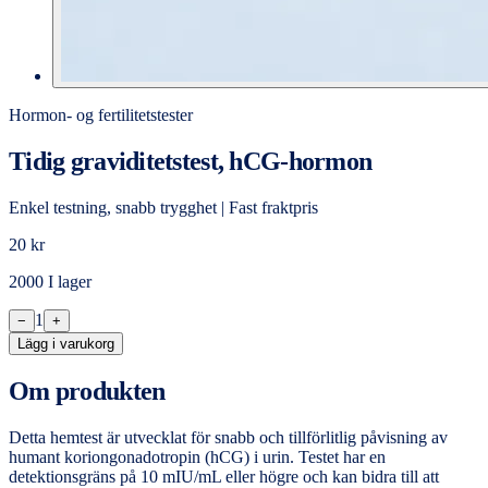
Hormon- og fertilitetstester
Tidig graviditetstest, hCG-hormon
Enkel testning, snabb trygghet | Fast fraktpris
20 kr
2000 I lager
1
−
+
Lägg i varukorg
Om produkten
Detta hemtest är utvecklat för snabb och tillförlitlig påvisning av
humant koriongonadotropin (hCG) i urin. Testet har en
detektionsgräns på 10 mIU/mL eller högre och kan bidra till att