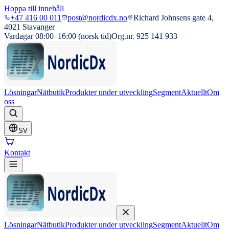
Hoppa till innehåll
+47 416 00 011
post@nordicdx.no
Richard Johnsens gate 4,
4021 Stavanger
Vardagar 08:00–16:00 (norsk tid)
Org.nr. 925 141 933
Lösningar
Nätbutik
Produkter under utveckling
Segment
Aktuellt
Om
oss
SV
Kontakt
Lösningar
Nätbutik
Produkter under utveckling
Segment
Aktuellt
Om