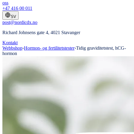
oss
+47 416 00 011
SV
post@nordicdx.no
Richard Johnsens gate 4, 4021 Stavanger
Kontakt
Webbshop
›
Hormon- og fertilitetstester
›
Tidig graviditetstest, hCG-
hormon