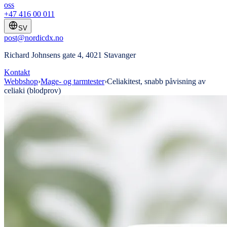
oss
+47 416 00 011
SV
post@nordicdx.no
Richard Johnsens gate 4, 4021 Stavanger
Kontakt
Webbshop
›
Mage- og tarmtester
›
Celiakitest, snabb påvisning av
celiaki (blodprov)