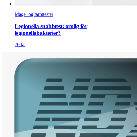
Mage- og tarmtester
Legionella snabbtest: orolig för
legionellabakterier?
70 kr