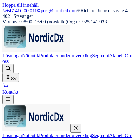
Hoppa till innehåll
+47 416 00 011
post@nordicdx.no
Richard Johnsens gate 4,
4021 Stavanger
Vardagar 08:00–16:00 (norsk tid)
Org.nr. 925 141 933
Lösningar
Nätbutik
Produkter under utveckling
Segment
Aktuellt
Om
oss
SV
Kontakt
Lösningar
Nätbutik
Produkter under utveckling
Segment
Aktuellt
Om