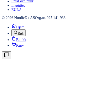
Frakt och retur
Integritet
EULA
© 2026 NordicDx AS
Org.nr. 925 141 933
Hjem
Søk
Butikk
Kurv