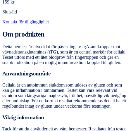
159 kr
Slutsåld
Kontakt för tillgänglighet
Om produkten
Detta hemtest är utvecklat för påvisning av IgA-antikroppar mot
vävnadstransglutaminas (tTG), som är en central markör för celiaki.
Testet utförs med ett litet blodprov från fingertoppen och ger en
snabb indikation på en möjlig immunreaktion kopplad till gluten.
Användningsområde
Celiaki är en autoimmun sjukdom som utlöses av gluten och som
kan ge inflammation i tunntarmen. Testet kan vara relevant vid
symtom som långvariga magbesvär, trötthet, oavsiktlig viktnedgång
eller hudutslag. För ett korrekt resultat rekommenderas det att ha ett
regelbundet intag av gluten under veckorna före testningen.
Viktig information
Tack för att du använder ett av våra hemtester. Resultatet från testet