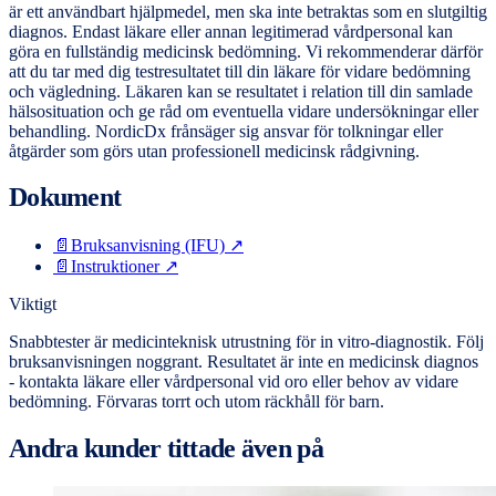
är ett användbart hjälpmedel, men ska inte betraktas som en slutgiltig
diagnos. Endast läkare eller annan legitimerad vårdpersonal kan
göra en fullständig medicinsk bedömning. Vi rekommenderar därför
att du tar med dig testresultatet till din läkare för vidare bedömning
och vägledning. Läkaren kan se resultatet i relation till din samlade
hälsosituation och ge råd om eventuella vidare undersökningar eller
behandling. NordicDx frånsäger sig ansvar för tolkningar eller
åtgärder som görs utan professionell medicinsk rådgivning.
Dokument
📄
Bruksanvisning (IFU)
↗
📄
Instruktioner
↗
Viktigt
Snabbtester är medicinteknisk utrustning för in vitro-diagnostik. Följ
bruksanvisningen noggrant. Resultatet är inte en medicinsk diagnos
- kontakta läkare eller vårdpersonal vid oro eller behov av vidare
bedömning. Förvaras torrt och utom räckhåll för barn.
Andra kunder tittade även på