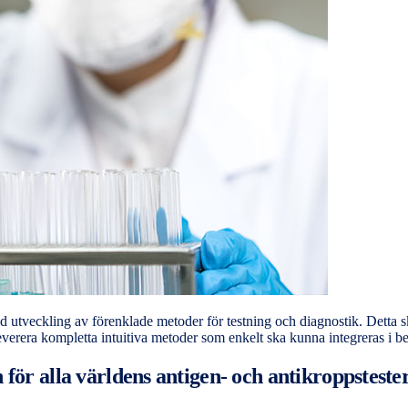
tveckling av förenklade metoder för testning och diagnostik. Detta sk
everera kompletta intuitiva metoder som enkelt ska kunna integreras i b
 för alla världens antigen- och antikroppsteste