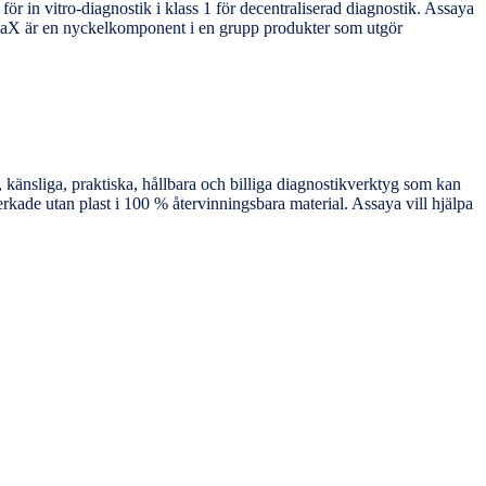
r in vitro-diagnostik i klass 1 för decentraliserad diagnostik. Assaya
X. iaX är en nyckelkomponent i en grupp produkter som utgör
, känsliga, praktiska, hållbara och billiga diagnostikverktyg som kan
erkade utan plast i 100 % återvinningsbara material. Assaya vill hjälpa