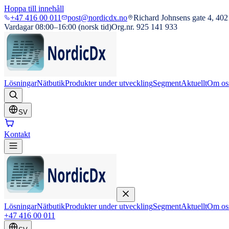
Hoppa till innehåll
+47 416 00 011
post@nordicdx.no
Richard Johnsens gate 4, 402
Vardagar 08:00–16:00 (norsk tid)
Org.nr. 925 141 933
Lösningar
Nätbutik
Produkter under utveckling
Segment
Aktuellt
Om os
SV
Kontakt
Lösningar
Nätbutik
Produkter under utveckling
Segment
Aktuellt
Om os
+47 416 00 011