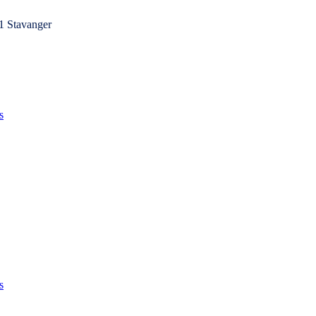
1 Stavanger
s
s