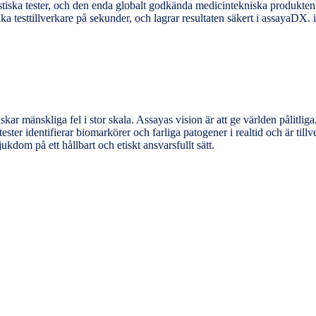
iska tester, och den enda globalt godkända medicintekniska produkten fö
ika testtillverkare på sekunder, och lagrar resultaten säkert i assayaD
r mänskliga fel i stor skala. Assayas vision är att ge världen pålitliga
ter identifierar biomarkörer och farliga patogener i realtid och är tillv
kdom på ett hållbart och etiskt ansvarsfullt sätt.