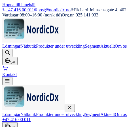
Hoppa till innehåll
+47 416 00 011
post@nordicdx.no
Richard Johnsens gate 4, 402
Vardagar 08:00–16:00 (norsk tid)
Org.nr. 925 141 933
Lösningar
Nätbutik
Produkter under utveckling
Segment
Aktuellt
Om os
SV
Kontakt
Lösningar
Nätbutik
Produkter under utveckling
Segment
Aktuellt
Om os
+47 416 00 011