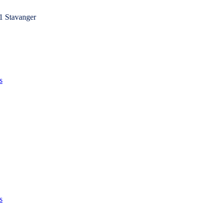
1 Stavanger
s
s