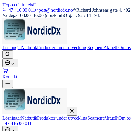
Hoppa till innehåll
+47 416 00 011
post@nordicdx.no
Richard Johnsens gate 4, 402
Vardagar 08:00–16:00 (norsk tid)
Org.nr. 925 141 933
Lösningar
Nätbutik
Produkter under utveckling
Segment
Aktuellt
Om os
SV
Kontakt
Lösningar
Nätbutik
Produkter under utveckling
Segment
Aktuellt
Om os
+47 416 00 011