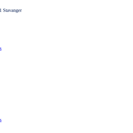
1 Stavanger
s
s