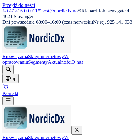
Przejdź do treści
+47 416 00 011
post@nordicdx.no
Richard Johnsens gate 4,
4021 Stavanger
Dni powszednie 08:00–16:00 (czas norweski)
Nr rej. 925 141 933
Rozwiązania
Sklep internetowy
W
opracowaniu
Segmenty
Aktualności
O nas
PL
Kontakt
Rozwiązania
Sklep internetowy
W