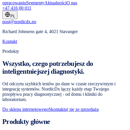
opracowaniu
Segmenty
Aktualności
O nas
+47 416 00 011
PL
post@nordicdx.no
Richard Johnsens gate 4, 4021 Stavanger
Kontakt
Produkty
Wszystko, czego potrzebujesz do
inteligentniejszej diagnostyki.
Od odczytu szybkich testów po dane w czasie rzeczywistym i
integrację systemów. NordicDx łączy każdy etap Twojego
przepływu pracy diagnostycznej - od domu i kliniki do
laboratorium.
Do sklepu internetowego
Skontaktuj się ze sprzedażą
Produkty główne