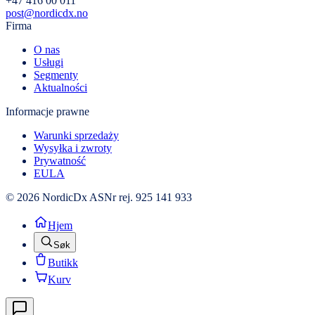
+47 416 00 011
post@nordicdx.no
Firma
O nas
Usługi
Segmenty
Aktualności
Informacje prawne
Warunki sprzedaży
Wysyłka i zwroty
Prywatność
EULA
© 2026 NordicDx AS
Nr rej. 925 141 933
Hjem
Søk
Butikk
Kurv