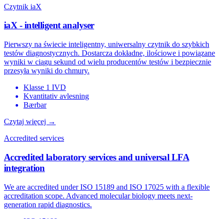
Czytnik iaX
iaX - intelligent analyser
Pierwszy na świecie inteligentny, uniwersalny czytnik do szybkich
testów diagnostycznych. Dostarcza dokładne, ilościowe i powiązane
wyniki w ciągu sekund od wielu producentów testów i bezpiecznie
przesyła wyniki do chmury.
Klasse 1 IVD
Kvantitativ avlesning
Bærbar
Czytaj więcej →
Accredited services
Accredited laboratory services and universal LFA
integration
We are accredited under ISO 15189 and ISO 17025 with a flexible
accreditation scope. Advanced molecular biology meets next-
generation rapid diagnostics.