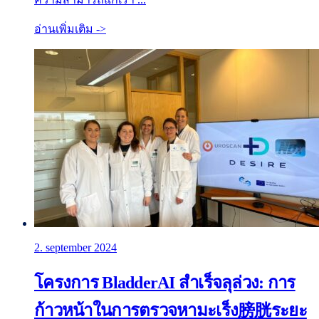
อ่านเพิ่มเติม ->
2. september 2024
โครงการ BladderAI สำเร็จลุล่วง: การ
ก้าวหน้าในการตรวจหามะเร็ง膀胱ระยะ