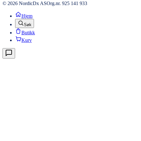
© 2026 NordicDx AS
Org.nr. 925 141 933
Hjem
Søk
Butikk
Kurv