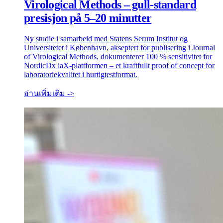
Virological Methods – gull-standard
presisjon på 5–20 minutter
Ny studie i samarbeid med Statens Serum Institut og
Universitetet i København, akseptert for publisering i Journal
of Virological Methods, dokumenterer 100 % sensitivitet for
NordicDx iaX-plattformen – et kraftfullt proof of concept for
laboratoriekvalitet i hurtigtestformat.
อ่านเพิ่มเติม ->