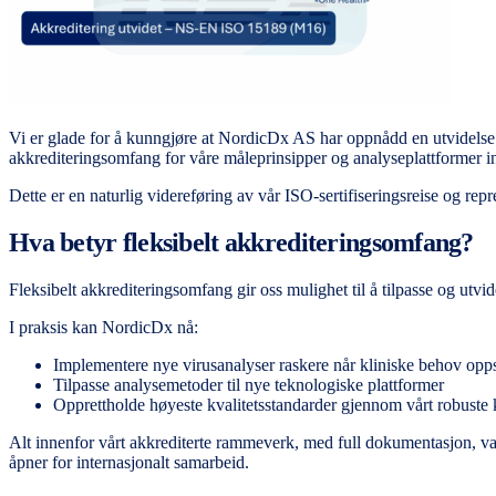
Vi er glade for å kunngjøre at NordicDx AS har oppnådd en utvidelse
akkrediteringsomfang for våre måleprinsipper og analyseplattformer i
Dette er en naturlig videreføring av vår ISO-sertifiseringsreise og repres
Hva betyr fleksibelt akkrediteringsomfang?
Fleksibelt akkrediteringsomfang gir oss mulighet til å tilpasse og utvi
I praksis kan NordicDx nå:
Implementere nye virusanalyser raskere når kliniske behov opps
Tilpasse analysemetoder til nye teknologiske plattformer
Opprettholde høyeste kvalitetsstandarder gjennom vårt robuste 
Alt innenfor vårt akkrediterte rammeverk, med full dokumentasjon, vali
åpner for internasjonalt samarbeid.