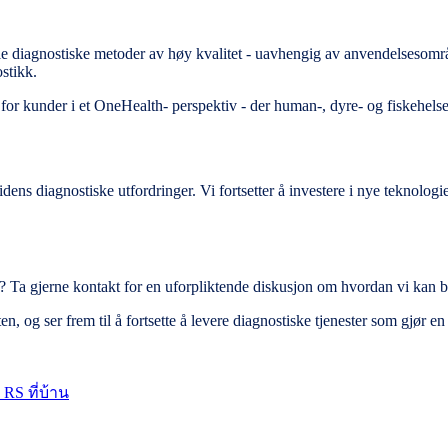
kle diagnostiske metoder av høy kvalitet - uavhengig av anvendelsesomr
stikk.
r for kunder i et OneHealth- perspektiv - der human-, dyre- og fiskehel
tidens diagnostiske utfordringer. Vi fortsetter å investere i nye teknol
? Ta gjerne kontakt for en uforpliktende diskusjon om hvordan vi kan bid
, og ser frem til å fortsette å levere diagnostiske tjenester som gjør en r
RS ที่บ้าน