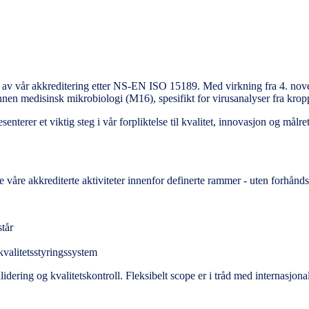
 av vår akkreditering etter NS-EN ISO 15189. Med virkning fra 4. nov
nnen medisinsk mikrobiologi (M16), spesifikt for virusanalyser fra kro
enterer et viktig steg i vår forpliktelse til kvalitet, innovasjon og målre
de våre akkrediterte aktiviteter innenfor definerte rammer - uten forhån
tår
kvalitetsstyringssystem
dering og kvalitetskontroll. Fleksibelt scope er i tråd med internasjon