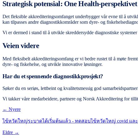
Strategisk potensial: One Health-perspektivet
Det fleksible akkrediteringsomfanget underbygger vår evne til å utvi
kan tilpasses andre diagnostikkområder som dyre- og fiskehelsediagno
Vi er dermed i stand til å utvikle skreddersydde diagnostiske systeme
Veien videre
Med fleksibelt akkrediteringsomfang er vi bedre rustet til å møte frem
dyre- og fiskehelse, og utvikle innovative løsninger.
Har du et spennende diagnostikkprosjekt?
Søker du en seriøs, lettbeint og kvalitetsmessig god samarbeidspartner
Vi takker våre medarbeidere, partnere og Norsk Akkreditering for tilliten
← Nyere
ไข้หวัดใหญ่ระบาดได้เริ่มต้นแล้ว - ทดสอบไข้หวัดใหญ่ covid และ 
Eldre →