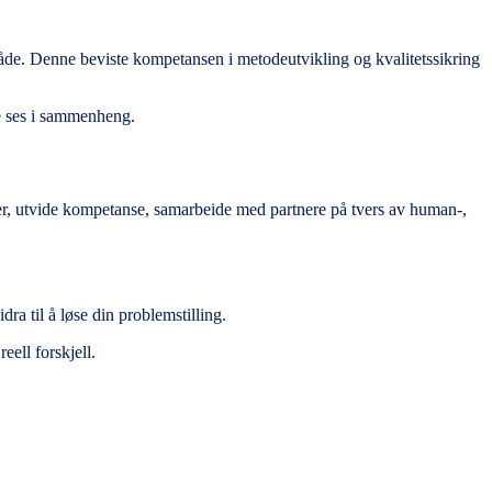
åde. Denne beviste kompetansen i metodeutvikling og kvalitetssikring
se ses i sammenheng.
ogier, utvide kompetanse, samarbeide med partnere på tvers av human-,
ra til å løse din problemstilling.
eell forskjell.