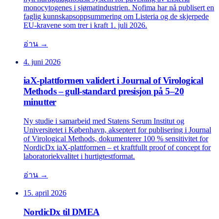
monocytogenes i sjømatindustrien. Nofima har nå publisert en
faglig kunnskapsoppsummering om Listeria og de skjerpede
EU-kravene som trer i kraft 1. juli 2026.
อ่าน →
4. juni 2026
iaX-plattformen validert i Journal of Virological
Methods – gull-standard presisjon på 5–20
minutter
Ny studie i samarbeid med Statens Serum Institut og
Universitetet i København, akseptert for publisering i Journal
of Virological Methods, dokumenterer 100 % sensitivitet for
NordicDx iaX-plattformen – et kraftfullt proof of concept for
laboratoriekvalitet i hurtigtestformat.
อ่าน →
15. april 2026
NordicDx til DMEA