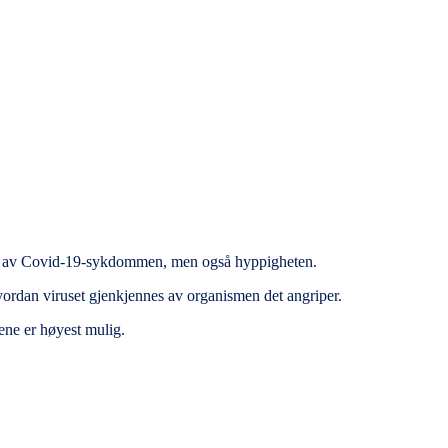
øpet av Covid-19-sykdommen, men også hyppigheten.
vordan viruset gjenkjennes av organismen det angriper.
tene er høyest mulig.