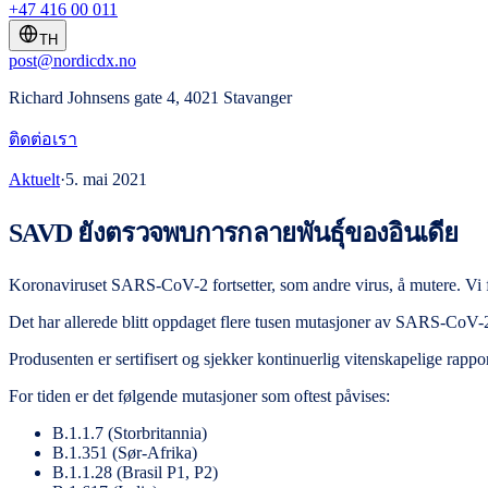
+47 416 00 011
TH
post@nordicdx.no
Richard Johnsens gate 4, 4021 Stavanger
ติดต่อเรา
Aktuelt
·
5. mai 2021
SAVD ยังตรวจพบการกลายพันธุ์ของอินเดีย
Koronaviruset SARS-CoV-2 fortsetter, som andre virus, å mutere. Vi
Det har allerede blitt oppdaget flere tusen mutasjoner av SARS-CoV-2-
Produsenten er sertifisert og sjekker kontinuerlig vitenskapelige rapp
For tiden er det følgende mutasjoner som oftest påvises:
B.1.1.7 (Storbritannia)
B.1.351 (Sør-Afrika)
B.1.1.28 (Brasil P1, P2)