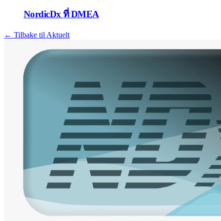
NordicDx ที่ DMEA
← Tilbake til Aktuelt