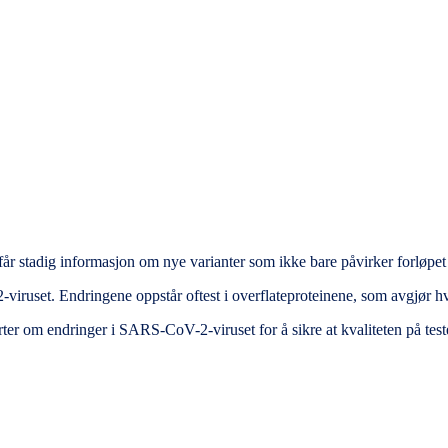
 får stadig informasjon om nye varianter som ikke bare påvirker forl
viruset. Endringene oppstår oftest i overflateproteinene, som avgjør h
orter om endringer i SARS-CoV-2-viruset for å sikre at kvaliteten på tes