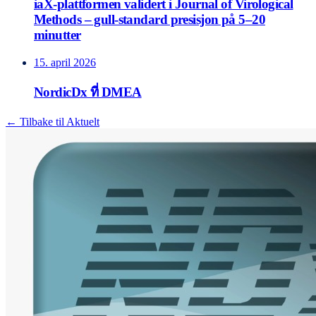
iaX-plattformen validert i Journal of Virological
Methods – gull-standard presisjon på 5–20
minutter
15. april 2026
NordicDx ที่ DMEA
← Tilbake til Aktuelt