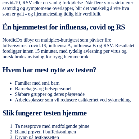
covid-19, RSV eller en vanlig forkjølelse. Når flere virus sirkulerer
samtidig og symptomene overlapper, blir det vanskelig å vite hva
som er galt - og hjemmetesting tidlig blir verdifullt.
Én hjemmetest for influensa, covid og RS
NordicDx tilbyr en multiplex-hurtigtest som påviser fire
luftveisvirus: covid-19, influensa A, influensa B og RSV. Resultatet
foreligger innen 15 minutter, med tydelig avlesning per virus og
norsk bruksanvisning for trygg hjemmebruk.
Hvem har mest nytte av testen?
Familier med små barn
Barnehage- og helsepersonell
Sårbare grupper og deres pårørende
Arbeidsplasser som vil redusere usikkerhet ved sykmelding
Slik fungerer testen hjemme
Ta neseprøve med medfølgende pinne
Bland prøven i bufferløsningen
Drypp på testkassetten