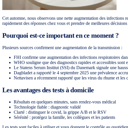
Cet automne, nous observons une nette augmentation des infections re
rapidement des réponses chez vous et prendre de meilleures décisions 
Pourquoi est-ce important en ce moment ?
Plusieurs sources confirment une augmentation de la transmission :
FHI confirme une augmentation des infections respiratoires dan
WHO souligne que des diagnostics rapides et accessibles sont ess
Le Statens Serum Institut (SSI) du Danemark signale une hausse
Dagbladet a rapporté le 4 septembre 2025 une prévalence accru
Nettavisen a récemment rapporté que les virus du rhume et les 
Les avantages des tests à domicile
Résultats en quelques minutes, sans rendez-vous médical
Technologie fiable : diagnostic validé
Clarté : distinguer le covid, la grippe A/B et le RSV
Sérénité : protégez la famille, les collègues et les patients
Les tests sont faciles à utiliser et vous donnent le contrôle au quotidie