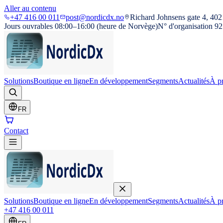
Aller au contenu
+47 416 00 011
post@nordicdx.no
Richard Johnsens gate 4, 402
Jours ouvrables 08:00–16:00 (heure de Norvège)
N° d'organisation 9
Solutions
Boutique en ligne
En développement
Segments
Actualités
À p
FR
Contact
Solutions
Boutique en ligne
En développement
Segments
Actualités
À p
+47 416 00 011