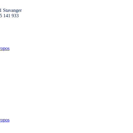
1 Stavanger
25 141 933
ropos
ropos