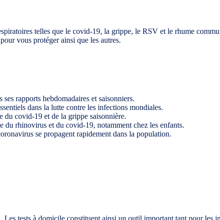
spiratoires telles que le covid-19, la grippe, le RSV et le rhume comm
pour vous protéger ainsi que les autres.
s ses rapports hebdomadaires et saisonniers.
entiels dans la lutte contre les infections mondiales.
 du covid-19 et de la grippe saisonnière.
e du rhinovirus et du covid-19, notamment chez les enfants.
coronavirus se propagent rapidement dans la population.
n. Les tests à domicile constituent ainsi un outil important tant pour les 