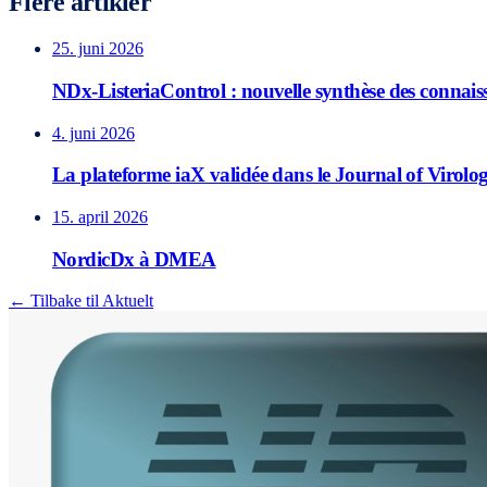
Flere artikler
25. juni 2026
NDx-ListeriaControl : nouvelle synthèse des connaissa
4. juni 2026
La plateforme iaX validée dans le Journal of Virolog
15. april 2026
NordicDx à DMEA
← Tilbake til Aktuelt