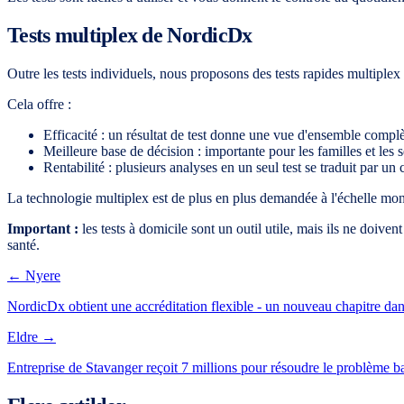
Tests multiplex de NordicDx
Outre les tests individuels, nous proposons des tests rapides multiple
Cela offre :
Efficacité : un résultat de test donne une vue d'ensemble complè
Meilleure base de décision : importante pour les familles et les s
Rentabilité : plusieurs analyses en un seul test se traduit par un 
La technologie multiplex est de plus en plus demandée à l'échelle mond
Important :
les tests à domicile sont un outil utile, mais ils ne doiv
santé.
← Nyere
NordicDx obtient une accréditation flexible - un nouveau chapitre dan
Eldre →
Entreprise de Stavanger reçoit 7 millions pour résoudre le problème bac