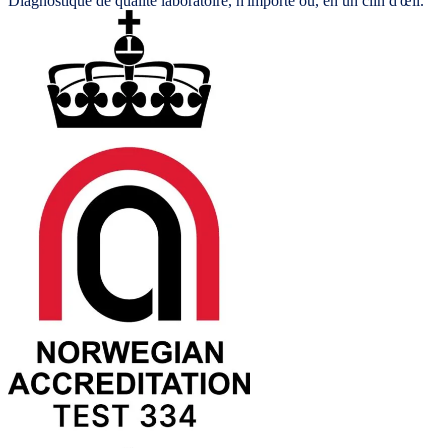
Diagnostique de qualité laboratoire, n'importe où, en un clin d'œil.