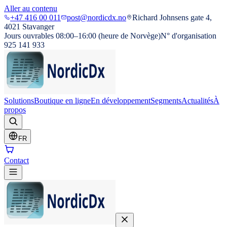
Aller au contenu
+47 416 00 011
post@nordicdx.no
Richard Johnsens gate 4,
4021 Stavanger
Jours ouvrables 08:00–16:00 (heure de Norvège)
N° d'organisation
925 141 933
Solutions
Boutique en ligne
En développement
Segments
Actualités
À
propos
FR
Contact