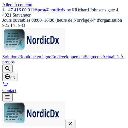
Aller au contenu
+47 416 00 011
post@nordicdx.no
Richard Johnsens gate 4,
4021 Stavanger
Jours ouvrables 08:00–16:00 (heure de Norvège)
N° d'organisation
925 141 933
Solutions
Boutique en ligne
En développement
Segments
Actualités
À
propos
FR
Contact