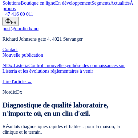
Solutions
Boutique en ligne
En développement
Segments
Actualités
À
propos
+47 416 00 011
FR
post@nordicdx.no
Richard Johnsens gate 4, 4021 Stavanger
Contact
Nouvelle publication
NDx-ListeriaControl : nouvelle synthèse des connaissances sur
Listeria et les évolutions réglementaires à venir
Lire l'article →
NordicDx
Diagnostique de qualité laboratoire,
n'importe où, en un clin d'œil.
Résultats diagnostiques rapides et fiables - pour la maison, la
clinique et le terrain.