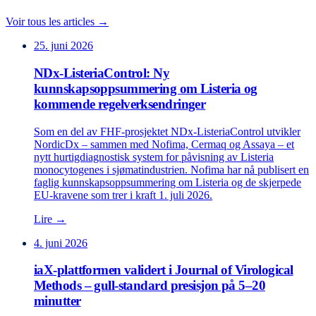
Voir tous les articles →
25. juni 2026
NDx-ListeriaControl: Ny
kunnskapsoppsummering om Listeria og
kommende regelverksendringer
Som en del av FHF-prosjektet NDx-ListeriaControl utvikler
NordicDx – sammen med Nofima, Cermaq og Assaya – et
nytt hurtigdiagnostisk system for påvisning av Listeria
monocytogenes i sjømatindustrien. Nofima har nå publisert en
faglig kunnskapsoppsummering om Listeria og de skjerpede
EU-kravene som trer i kraft 1. juli 2026.
Lire →
4. juni 2026
iaX-plattformen validert i Journal of Virological
Methods – gull-standard presisjon på 5–20
minutter