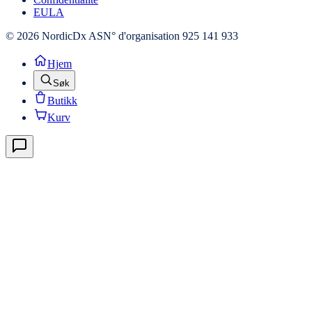
EULA
© 2026 NordicDx AS
N° d'organisation 925 141 933
Hjem
Søk
Butikk
Kurv