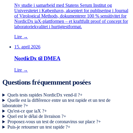
Ny studie i samarbeid med Statens Serum Institut og
Universitetet i København, akseptert for publisering i Journal
of Virological Methods, dokumenterer 100 % sensitivitet for
NordicDx iaX-plattformen – et kraftfullt proof of concept for
laboratoriekvalitet i hurtigtestformat.
Lire →
15. april 2026
NordicDx til DMEA
Lire →
Questions fréquemment posées
Quels tests rapides NordicDx vend-il ?
+
Quelle est la différence entre un test rapide et un test de
laboratoire ?
+
Qu'est-ce que iaX ?
+
Quel est le délai de livraison ?
+
Proposez-vous un test de coronavirus sur place ?
+
Puis-je retourner un test rapide ?
+