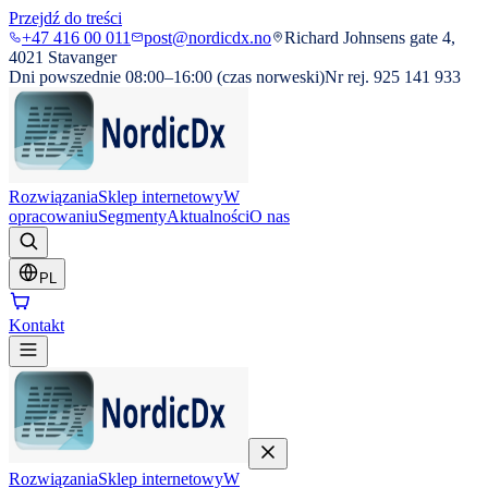
Przejdź do treści
+47 416 00 011
post@nordicdx.no
Richard Johnsens gate 4,
4021 Stavanger
Dni powszednie 08:00–16:00 (czas norweski)
Nr rej. 925 141 933
Rozwiązania
Sklep internetowy
W
opracowaniu
Segmenty
Aktualności
O nas
PL
Kontakt
Rozwiązania
Sklep internetowy
W