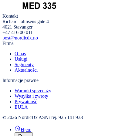
Kontakt
Richard Johnsens gate 4
4021 Stavanger
+47 416 00 011
post@nordicdx.no
Firma
O nas
Usługi
Segmenty
Aktualności
Informacje prawne
Warunki sprzedaży
Wysyłka i zwroty
Prywatność
EULA
© 2026 NordicDx AS
Nr rej. 925 141 933
Hjem