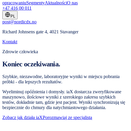
opracowaniu
Segmenty
Aktualności
O nas
+47 416 00 011
PL
post@nordicdx.no
Richard Johnsens gate 4, 4021 Stavanger
Kontakt
Zdrowie człowieka
Koniec oczekiwania.
Szybkie, niezawodne, laboratoryjne wyniki w miejscu pobrania
próbki - dla lepszych rezultatów.
Wyeliminuj opóźnienia i domysły. iaX dostarcza zweryfikowane
maszynowo, ilościowe wyniki z szerokiego zakresu szybkich
testów, dokładnie tam, gdzie jest pacjent. Wyniki synchronizują się
bezpiecznie do chmury dla natychmiastowego działania.
Zobacz jak działa iaX
Porozmawiaj ze specjalistą