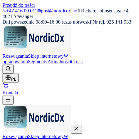
Przejdź do treści
+47 416 00 011
post@nordicdx.no
Richard Johnsens gate 4,
4021 Stavanger
Dni powszednie 08:00–16:00 (czas norweski)
Nr rej. 925 141 933
Rozwiązania
Sklep internetowy
W
opracowaniu
Segmenty
Aktualności
O nas
PL
Kontakt
Rozwiązania
Sklep internetowy
W