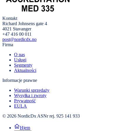
Kontakt
Richard Johnsens gate 4
4021 Stavanger
+47 416 00 011
post@nordicdx.no
Firma
O nas
Usługi
Segmenty
Aktualności
Informacje prawne
Warunki sprzedaży
Wysyłka i zwroty
Prywatność
EULA
© 2026 NordicDx AS
Nr rej. 925 141 933
Hjem