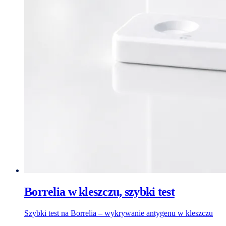
Borrelia w kleszczu, szybki test
Szybki test na Borrelia – wykrywanie antygenu w kleszczu