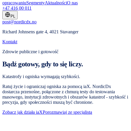
opracowaniu
Segmenty
Aktualności
O nas
+47 416 00 011
PL
post@nordicdx.no
Richard Johnsens gate 4, 4021 Stavanger
Kontakt
Zdrowie publiczne i gotowość
Bądź gotowy, gdy to się liczy.
Katastrofy i ogniska wymagają szybkości.
Ratuj życie i ograniczaj ogniska za pomocą iaX. NordicDx
dostarcza przenośne, połączone z chmurą testy do testowania
masowego, instytucji zdrowotnych i obszarów katastrof - szybkość i
precyzja, gdy społeczności muszą być chronione.
Zobacz jak działa iaX
Porozmawiaj ze specjalistą