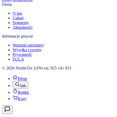
Firma
O nas
Usługi
Segmenty
Aktualności
Informacje prawne
Warunki sprzedaży
Wysyłka i zwroty
Prywatność
EULA
© 2026 NordicDx AS
Nr rej. 925 141 933
Hjem
Søk
Butikk
Kurv