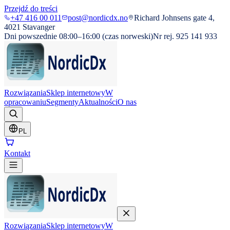
Przejdź do treści
+47 416 00 011
post@nordicdx.no
Richard Johnsens gate 4,
4021 Stavanger
Dni powszednie 08:00–16:00 (czas norweski)
Nr rej. 925 141 933
Rozwiązania
Sklep internetowy
W
opracowaniu
Segmenty
Aktualności
O nas
PL
Kontakt
Rozwiązania
Sklep internetowy
W