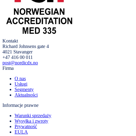
Kontakt
Richard Johnsens gate 4
4021 Stavanger
+47 416 00 011
post@nordicdx.no
Firma
O nas
Usługi
Segmenty
Aktualności
Informacje prawne
Warunki sprzedaży
Wysyłka i zwroty
Prywatność
EULA