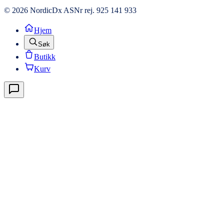
© 2026 NordicDx AS
Nr rej. 925 141 933
Hjem
Søk
Butikk
Kurv