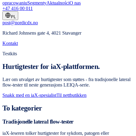
opracowaniu
Segmenty
Aktualności
O nas
+47 416 00 011
PL
post@nordicdx.no
Richard Johnsens gate 4, 4021 Stavanger
Kontakt
Testkits
Hurtigtester for iaX-plattformen.
Lær om utvalget av hurtigtester som støttes - fra tradisjonelle lateral
flow-tester til neste generasjons LEIQA-serie.
Snakk med en iaX-spesialist
Til nettbutikken
To kategorier
Tradisjonelle lateral flow-tester
iaX-leseren tolker hurtigtester for sykdom, patogen eller