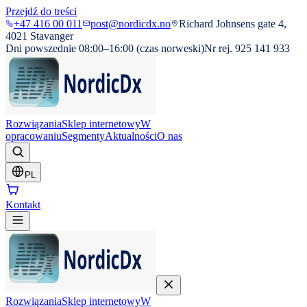
Przejdź do treści
+47 416 00 011
post@nordicdx.no
Richard Johnsens gate 4,
4021 Stavanger
Dni powszednie 08:00–16:00 (czas norweski)
Nr rej. 925 141 933
Rozwiązania
Sklep internetowy
W
opracowaniu
Segmenty
Aktualności
O nas
PL
Kontakt
Rozwiązania
Sklep internetowy
W