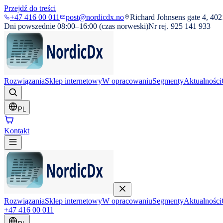
Przejdź do treści
+47 416 00 011
post@nordicdx.no
Richard Johnsens gate 4, 402
Dni powszednie 08:00–16:00 (czas norweski)
Nr rej. 925 141 933
Rozwiązania
Sklep internetowy
W opracowaniu
Segmenty
Aktualności
PL
Kontakt
Rozwiązania
Sklep internetowy
W opracowaniu
Segmenty
Aktualności
+47 416 00 011