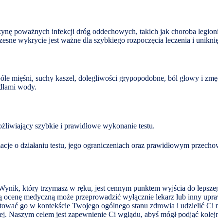
ynę poważnych infekcji dróg oddechowych, takich jak choroba legionist
sne wykrycie jest ważne dla szybkiego rozpoczęcia leczenia i unikni
le mięśni, suchy kaszel, dolegliwości grypopodobne, ból głowy i zmę
ódłami wody.
żliwiający szybkie i prawidłowe wykonanie testu.
rmacje o działaniu testu, jego ograniczeniach oraz prawidłowym przech
ynik, który trzymasz w ręku, jest cennym punktem wyjścia do lepszeg
Pełną ocenę medyczną może przeprowadzić wyłącznie lekarz lub inny u
ować go w kontekście Twojego ogólnego stanu zdrowia i udzielić Ci n
znej. Naszym celem jest zapewnienie Ci wglądu, abyś mógł podjąć kole