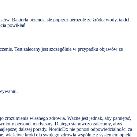
ów. Bakteria przenosi się poprzez aerozole ze źródeł wody, takich
ęcia powikłań.
czenie. Test zalecany jest szczególnie w przypadku objawów ze
owywaniu.
o zrozumienia własnego zdrowia. Ważne jest jednak, aby pamiętać,
prawniony personel medyczny. Dlatego stanowczo zalecamy, abyś
ajlepszej dalszej porady. NordicDx nie ponosi odpowiedzialności za
jne, właściwe kroki dla swojego zdrowia wspólnie z systemem opieki