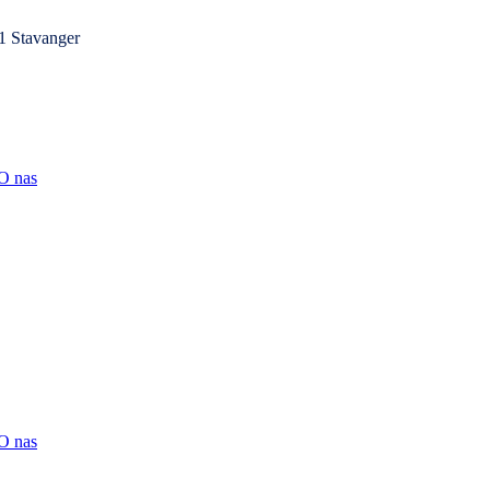
1 Stavanger
O nas
O nas