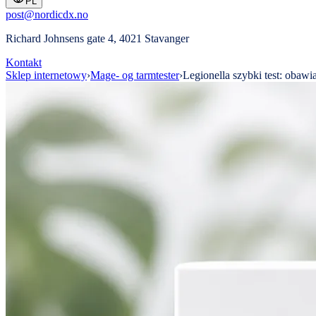
PL
post@nordicdx.no
Richard Johnsens gate 4, 4021 Stavanger
Kontakt
Sklep internetowy
›
Mage- og tarmtester
›
Legionella szybki test: obawia