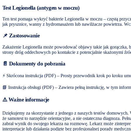
Test Legionella (antygen w moczu)
Ten test pomaga wykryć bakterie Legionella w moczu – częstą przycz
jak prysznice, wanny z hydromasażem lub nawilżacze powietrza. Wcze
📌 Zastosowanie
Zakażenie Legionella może powodować objawy takie jak gorączka, bó
strony dróg oddechowych po kontakcie z potencjalnie skażonymi źr
📄 Dokumenty do pobrania
⚡ Skrócona instrukcja (PDF) – Prosty przewodnik krok po kroku umo
📘 Instrukcja obsługi (PDF) – Zawiera pełną instrukcję, w tym info
⚠️ Ważne informacje
Dziękujemy za skorzystanie z jednego z naszych testów domowych. W
że samotest to narzędzie orientacyjne, a nie ostateczna diagnoza. 
zabrał wynik do swojego lekarza na rozmowę. Lekarz może zinterpret
interpretacje lub działania podjęte bez profesjonalnej porady medyc