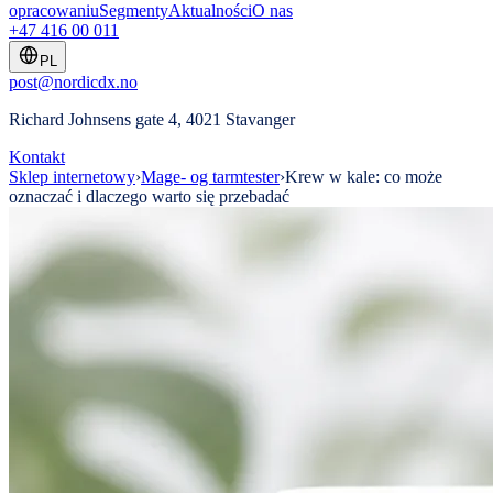
opracowaniu
Segmenty
Aktualności
O nas
+47 416 00 011
PL
post@nordicdx.no
Richard Johnsens gate 4, 4021 Stavanger
Kontakt
Sklep internetowy
›
Mage- og tarmtester
›
Krew w kale: co może
oznaczać i dlaczego warto się przebadać