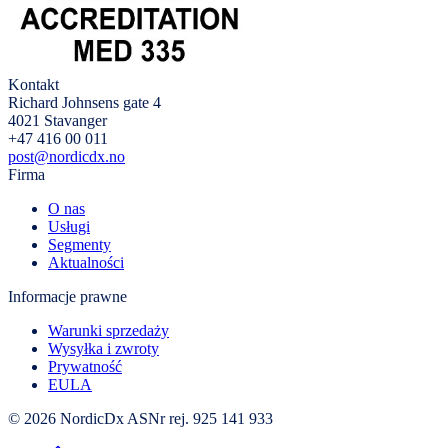
Kontakt
Richard Johnsens gate 4
4021 Stavanger
+47 416 00 011
post@nordicdx.no
Firma
O nas
Usługi
Segmenty
Aktualności
Informacje prawne
Warunki sprzedaży
Wysyłka i zwroty
Prywatność
EULA
© 2026 NordicDx AS
Nr rej. 925 141 933