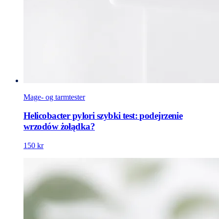
Mage- og tarmtester
Helicobacter pylori szybki test: podejrzenie
wrzodów żołądka?
150 kr