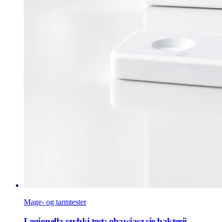
Mage- og tarmtester
Legionella szybki test: obawiasz się bakterii