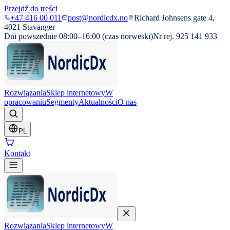
Przejdź do treści
+47 416 00 011
post@nordicdx.no
Richard Johnsens gate 4,
4021 Stavanger
Dni powszednie 08:00–16:00 (czas norweski)
Nr rej. 925 141 933
Rozwiązania
Sklep internetowy
W
opracowaniu
Segmenty
Aktualności
O nas
PL
Kontakt
Rozwiązania
Sklep internetowy
W