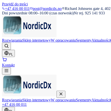
Przejdź do treści
+47 416 00 011
post@nordicdx.no
Richard Johnsens gate 4, 402
Dni powszednie 08:00–16:00 (czas norweski)
Nr rej. 925 141 933
Rozwiązania
Sklep internetowy
W opracowaniu
Segmenty
Aktualności
PL
Kontakt
Rozwiązania
Sklep internetowy
W opracowaniu
Segmenty
Aktualności
+47 416 00 011