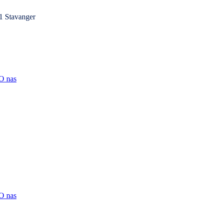
1 Stavanger
O nas
O nas