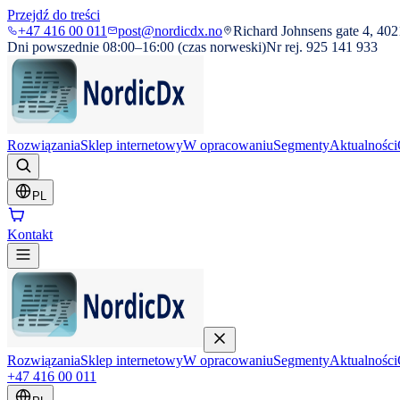
Przejdź do treści
+47 416 00 011
post@nordicdx.no
Richard Johnsens gate 4, 402
Dni powszednie 08:00–16:00 (czas norweski)
Nr rej. 925 141 933
Rozwiązania
Sklep internetowy
W opracowaniu
Segmenty
Aktualności
PL
Kontakt
Rozwiązania
Sklep internetowy
W opracowaniu
Segmenty
Aktualności
+47 416 00 011