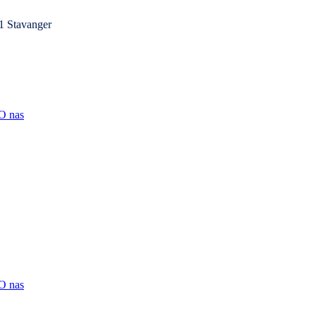
1 Stavanger
O nas
O nas