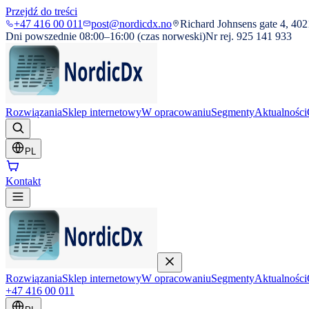
Przejdź do treści
+47 416 00 011
post@nordicdx.no
Richard Johnsens gate 4, 402
Dni powszednie 08:00–16:00 (czas norweski)
Nr rej. 925 141 933
Rozwiązania
Sklep internetowy
W opracowaniu
Segmenty
Aktualności
PL
Kontakt
Rozwiązania
Sklep internetowy
W opracowaniu
Segmenty
Aktualności
+47 416 00 011