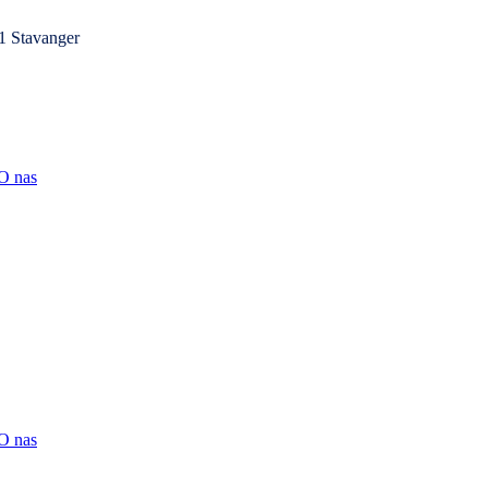
1 Stavanger
O nas
O nas