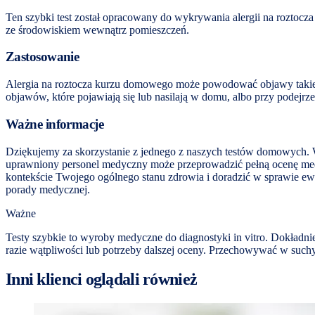
Ten szybki test został opracowany do wykrywania alergii na rozto
ze środowiskiem wewnątrz pomieszczeń.
Zastosowanie
Alergia na roztocza kurzu domowego może powodować objawy takie ja
objawów, które pojawiają się lub nasilają w domu, albo przy podejrz
Ważne informacje
Dziękujemy za skorzystanie z jednego z naszych testów domowych. Wy
uprawniony personel medyczny może przeprowadzić pełną ocenę medyc
kontekście Twojego ogólnego stanu zdrowia i doradzić w sprawie ewen
porady medycznej.
Ważne
Testy szybkie to wyroby medyczne do diagnostyki in vitro. Dokładni
razie wątpliwości lub potrzeby dalszej oceny. Przechowywać w suchy
Inni klienci oglądali również