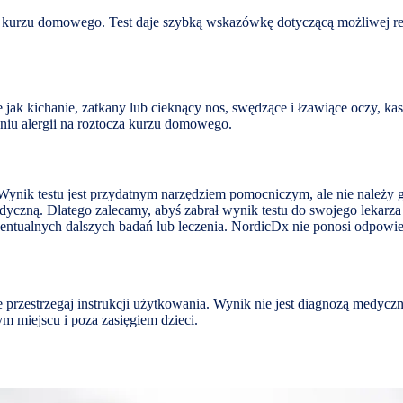
cza kurzu domowego. Test daje szybką wskazówkę dotyczącą możliwej 
k kichanie, zatkany lub cieknący nos, swędzące i łzawiące oczy, kas
eniu alergii na roztocza kurzu domowego.
nik testu jest przydatnym narzędziem pomocniczym, ale nie należy go 
zną. Dlatego zalecamy, abyś zabrał wynik testu do swojego lekarza 
tualnych dalszych badań lub leczenia. NordicDx nie ponosi odpowiedzia
e przestrzegaj instrukcji użytkowania. Wynik nie jest diagnozą medyc
m miejscu i poza zasięgiem dzieci.