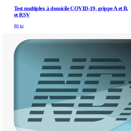
Test multiplex à domicile COVID-19, grippe A et B,
et RSV
80 kr