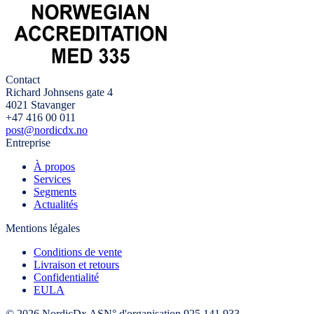
Contact
Richard Johnsens gate 4
4021 Stavanger
+47 416 00 011
post@nordicdx.no
Entreprise
À propos
Services
Segments
Actualités
Mentions légales
Conditions de vente
Livraison et retours
Confidentialité
EULA
© 2026 NordicDx AS
N° d'organisation 925 141 933