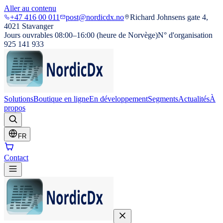
Aller au contenu
+47 416 00 011
post@nordicdx.no
Richard Johnsens gate 4,
4021 Stavanger
Jours ouvrables 08:00–16:00 (heure de Norvège)
N° d'organisation
925 141 933
Solutions
Boutique en ligne
En développement
Segments
Actualités
À
propos
FR
Contact