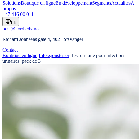
Solutions
Boutique en ligne
En développement
Segments
Actualités
À
propos
+47 416 00 011
FR
post@nordicdx.no
Richard Johnsens gate 4, 4021 Stavanger
Contact
Boutique en ligne
›
Infeksjonstester
›
Test urinaire pour infections
urinaires, pack de 3