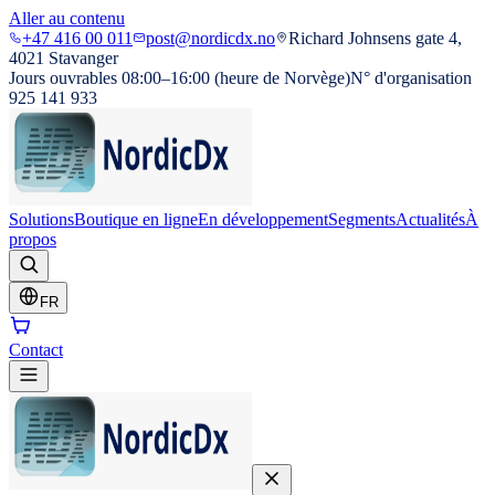
Aller au contenu
+47 416 00 011
post@nordicdx.no
Richard Johnsens gate 4,
4021 Stavanger
Jours ouvrables 08:00–16:00 (heure de Norvège)
N° d'organisation
925 141 933
Solutions
Boutique en ligne
En développement
Segments
Actualités
À
propos
FR
Contact