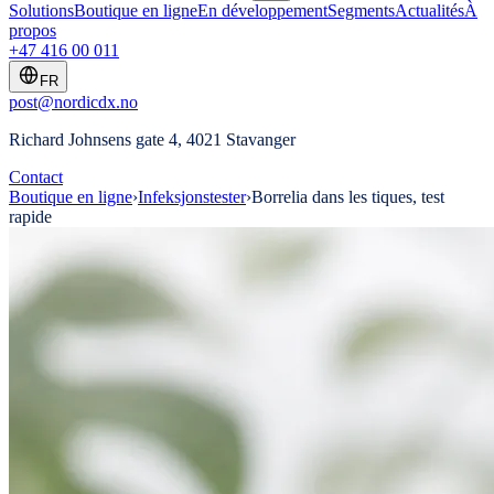
Solutions
Boutique en ligne
En développement
Segments
Actualités
À
propos
+47 416 00 011
FR
post@nordicdx.no
Richard Johnsens gate 4, 4021 Stavanger
Contact
Boutique en ligne
›
Infeksjonstester
›
Borrelia dans les tiques, test
rapide