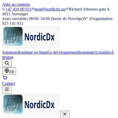
Aller au contenu
+47 416 00 011
post@nordicdx.no
Richard Johnsens gate 4,
4021 Stavanger
Jours ouvrables 08:00–16:00 (heure de Norvège)
N° d'organisation
925 141 933
Solutions
Boutique en ligne
En développement
Segments
Actualités
À
propos
FR
Contact