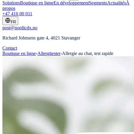
Solutions
Boutique en ligne
En développement
Segments
Actualités
À
propos
+47 416 00 011
FR
post@nordicdx.no
Richard Johnsens gate 4, 4021 Stavanger
Contact
Boutique en ligne
›
Allergitester
›
Allergie au chat, test rapide