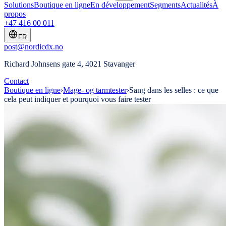
Solutions
Boutique en ligne
En développement
Segments
Actualités
À
propos
+47 416 00 011
FR
post@nordicdx.no
Richard Johnsens gate 4, 4021 Stavanger
Contact
Boutique en ligne
›
Mage- og tarmtester
›
Sang dans les selles : ce que
cela peut indiquer et pourquoi vous faire tester