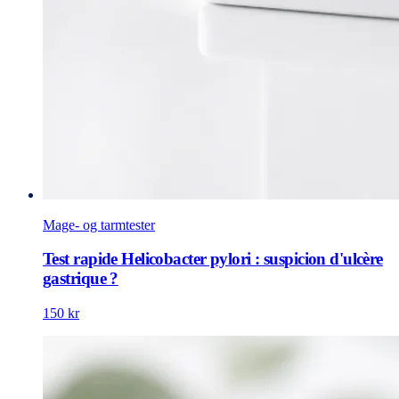
Mage- og tarmtester
Test rapide Helicobacter pylori : suspicion d'ulcère
gastrique ?
150 kr