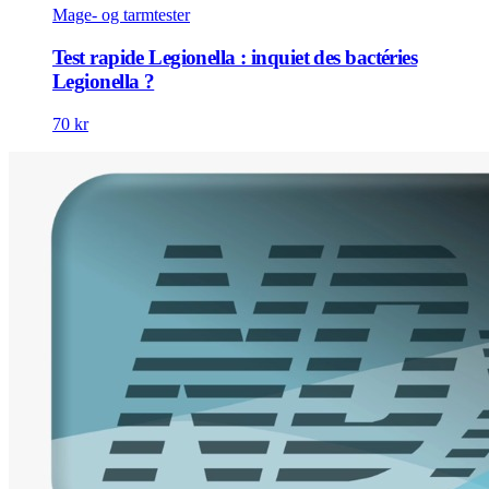
Mage- og tarmtester
Test rapide Legionella : inquiet des bactéries
Legionella ?
70 kr