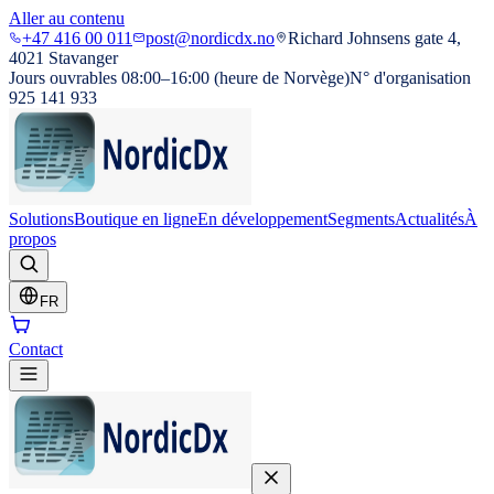
Aller au contenu
+47 416 00 011
post@nordicdx.no
Richard Johnsens gate 4,
4021 Stavanger
Jours ouvrables 08:00–16:00 (heure de Norvège)
N° d'organisation
925 141 933
Solutions
Boutique en ligne
En développement
Segments
Actualités
À
propos
FR
Contact