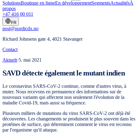
Solutions
Boutique en ligne
En développement
Segments
Actualités
À
propos
+47 416 00 011
FR
post@nordicdx.no
Richard Johnsens gate 4, 4021 Stavanger
Contact
Aktuelt
·
5. mai 2021
SAVD détecte également le mutant indien
Le coronavirus SARS-CoV-2 continue, comme d'autres virus, à
muter. Nous recevons en permanence des informations sur de
nouveaux variants qui affectent non seulement l'évolution de la
maladie Covid-19, mais aussi sa fréquence.
Plusieurs milliers de mutations du virus SARS-CoV-2 ont déjà été
découvertes. Les changements se produisent le plus souvent dans les
protéines de surface, qui déterminent comment le virus est reconnu
par l'organisme qu'il attaque.