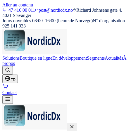
Aller au contenu
+47 416 00 011
post@nordicdx.no
Richard Johnsens gate 4,
4021 Stavanger
Jours ouvrables 08:00–16:00 (heure de Norvège)
N° d'organisation
925 141 933
Solutions
Boutique en ligne
En développement
Segments
Actualités
À
propos
FR
Contact