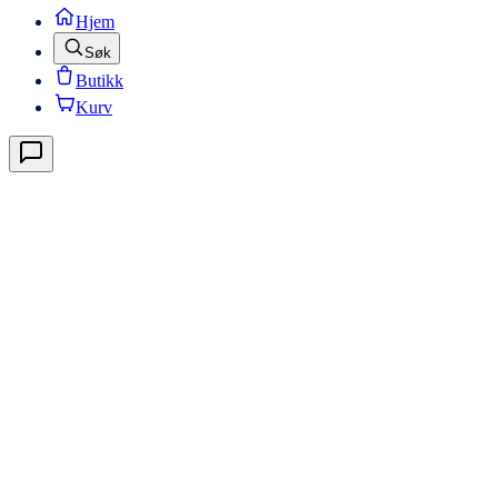
Hjem
Søk
Butikk
Kurv