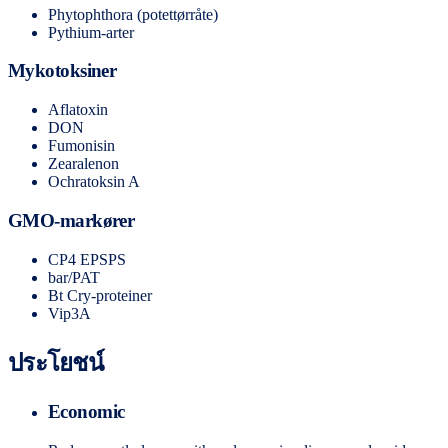
Phytophthora (potettørråte)
Pythium-arter
Mykotoksiner
Aflatoxin
DON
Fumonisin
Zearalenon
Ochratoksin A
GMO-markører
CP4 EPSPS
bar/PAT
Bt Cry-proteiner
Vip3A
ประโยชน์
Economic