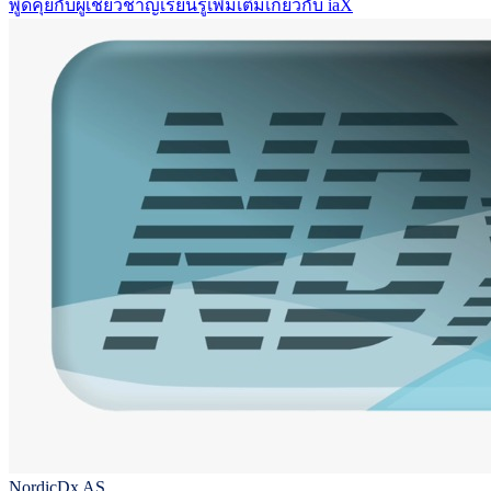
พูดคุยกับผู้เชี่ยวชาญ
เรียนรู้เพิ่มเติมเกี่ยวกับ iaX
NordicDx AS