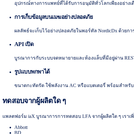
อุปกรณ์ทางการแพทย์ที่ได้รับการอนุมัติทั่วโลกเพียงอย่
การเก็บข้อมูลบนเมฆอย่างปลอดภัย
ผลลัพธ์จะเก็บไว้อย่างปลอดภัยในพอร์ทัล NordicDx ด้วยกา
API เปิด
บูรณาการกับระบบจดหมายายและห้องแล็บที่มีอยู่ผ่าน RES
รูปแบบพกพาได้
ขนาดกะทัดรัด ใช้พลังงาน AC หรือแบตเตอรี่ พร้อมสำหรับค
ทดสอบจากผู้ผลิตใด ๆ
แพลตฟอร์ม iaX บูรณาการการทดสอบ LFA จากผู้ผลิตใด ๆ เราเพ
Abbott
BD