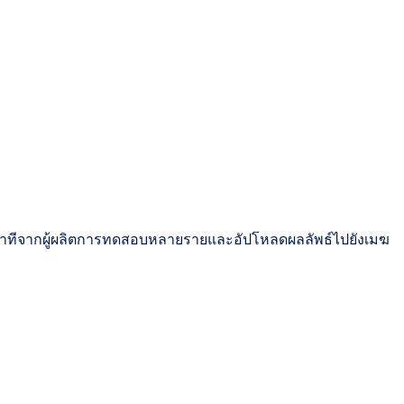
่วินาทีจากผู้ผลิตการทดสอบหลายรายและอัปโหลดผลลัพธ์ไปยังเมฆ