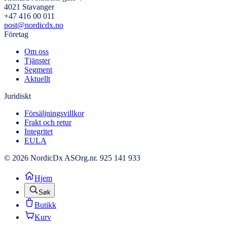
4021 Stavanger
+47 416 00 011
post@nordicdx.no
Företag
Om oss
Tjänster
Segment
Aktuellt
Juridiskt
Försäljningsvillkor
Frakt och retur
Integritet
EULA
© 2026 NordicDx AS
Org.nr. 925 141 933
Hjem
Søk
Butikk
Kurv