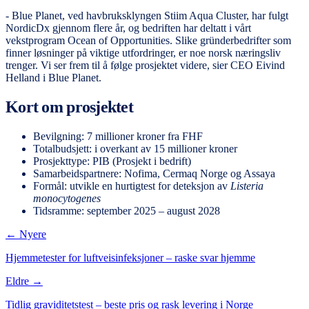
- Blue Planet, ved havbruksklyngen Stiim Aqua Cluster, har fulgt
NordicDx gjennom flere år, og bedriften har deltatt i vårt
vekstprogram Ocean of Opportunities. Slike gründerbedrifter som
finner løsninger på viktige utfordringer, er noe norsk næringsliv
trenger. Vi ser frem til å følge prosjektet videre, sier CEO Eivind
Helland i Blue Planet.
Kort om prosjektet
Bevilgning: 7 millioner kroner fra FHF
Totalbudsjett: i overkant av 15 millioner kroner
Prosjekttype: PIB (Prosjekt i bedrift)
Samarbeidspartnere: Nofima, Cermaq Norge og Assaya
Formål: utvikle en hurtigtest for deteksjon av
Listeria
monocytogenes
Tidsramme: september 2025 – august 2028
← Nyere
Hjemmetester for luftveisinfeksjoner – raske svar hjemme
Eldre →
Tidlig graviditetstest – beste pris og rask levering i Norge