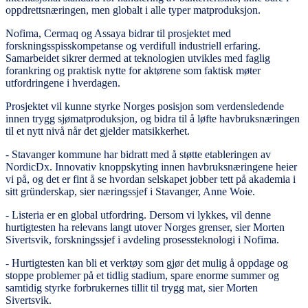
oppdrettsnæringen, men globalt i alle typer matproduksjon.
Nofima, Cermaq og Assaya bidrar til prosjektet med
forskningsspisskompetanse og verdifull industriell erfaring.
Samarbeidet sikrer dermed at teknologien utvikles med faglig
forankring og praktisk nytte for aktørene som faktisk møter
utfordringene i hverdagen.
Prosjektet vil kunne styrke Norges posisjon som verdensledende
innen trygg sjømatproduksjon, og bidra til å løfte havbruksnæringen
til et nytt nivå når det gjelder matsikkerhet.
- Stavanger kommune har bidratt med å støtte etableringen av
NordicDx. Innovativ knoppskyting innen havbruksnæringene heier
vi på, og det er fint å se hvordan selskapet jobber tett på akademia i
sitt gründerskap, sier næringssjef i Stavanger, Anne Woie.
- Listeria er en global utfordring. Dersom vi lykkes, vil denne
hurtigtesten ha relevans langt utover Norges grenser, sier Morten
Sivertsvik, forskningssjef i avdeling prosessteknologi i Nofima.
- Hurtigtesten kan bli et verktøy som gjør det mulig å oppdage og
stoppe problemer på et tidlig stadium, spare enorme summer og
samtidig styrke forbrukernes tillit til trygg mat, sier Morten
Sivertsvik.