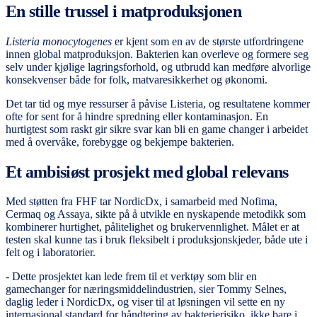
En stille trussel i matproduksjonen
Listeria monocytogenes
er kjent som en av de største utfordringene
innen global matproduksjon. Bakterien kan overleve og formere seg
selv under kjølige lagringsforhold, og utbrudd kan medføre alvorlige
konsekvenser både for folk, matvaresikkerhet og økonomi.
Det tar tid og mye ressurser å påvise Listeria, og resultatene kommer
ofte for sent for å hindre spredning eller kontaminasjon. En
hurtigtest som raskt gir sikre svar kan bli en game changer i arbeidet
med å overvåke, forebygge og bekjempe bakterien.
Et ambisiøst prosjekt med global relevans
Med støtten fra FHF tar NordicDx, i samarbeid med Nofima,
Cermaq og Assaya, sikte på å utvikle en nyskapende metodikk som
kombinerer hurtighet, pålitelighet og brukervennlighet. Målet er at
testen skal kunne tas i bruk fleksibelt i produksjonskjeder, både ute i
felt og i laboratorier.
- Dette prosjektet kan lede frem til et verktøy som blir en
gamechanger for næringsmiddelindustrien, sier Tommy Selnes,
daglig leder i NordicDx, og viser til at løsningen vil sette en ny
internasjonal standard for håndtering av bakterierisiko, ikke bare i