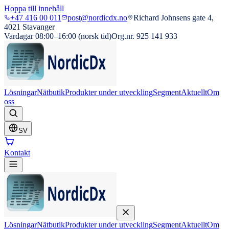
Hoppa till innehåll
+47 416 00 011
post@nordicdx.no
Richard Johnsens gate 4,
4021 Stavanger
Vardagar 08:00–16:00 (norsk tid)
Org.nr. 925 141 933
Lösningar
Nätbutik
Produkter under utveckling
Segment
Aktuellt
Om
oss
SV
Kontakt
Lösningar
Nätbutik
Produkter under utveckling
Segment
Aktuellt
Om