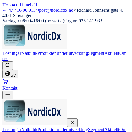
Hoppa till innehåll
+47 416 00 011
post@nordicdx.no
Richard Johnsens gate 4,
4021 Stavanger
Vardagar 08:00–16:00 (norsk tid)
Org.nr. 925 141 933
Lösningar
Nätbutik
Produkter under utveckling
Segment
Aktuellt
Om
oss
SV
Kontakt
Lösningar
Nätbutik
Produkter under utveckling
Segment
Aktuellt
Om