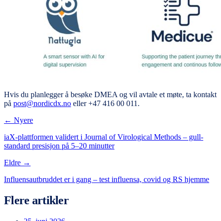
Hvis du planlegger å besøke DMEA og vil avtale et møte, ta kontakt
på
post@nordicdx.no
eller +47 416 00 011.
← Nyere
iaX-plattformen validert i Journal of Virological Methods – gull-
standard presisjon på 5–20 minutter
Eldre →
Influensautbruddet er i gang – test influensa, covid og RS hjemme
Flere artikler