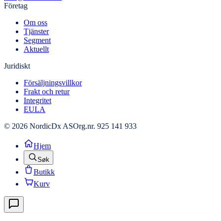
Företag
Om oss
Tjänster
Segment
Aktuellt
Juridiskt
Försäljningsvillkor
Frakt och retur
Integritet
EULA
© 2026 NordicDx AS
Org.nr. 925 141 933
Hjem
Søk
Butikk
Kurv