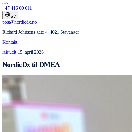
oss
+47 416 00 011
SV
post@nordicdx.no
Richard Johnsens gate 4, 4021 Stavanger
Kontakt
Aktuelt
·
15. april 2026
NordicDx til DMEA