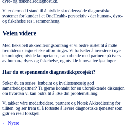
dyre- og fiskehelsediagnostikk.
Vi er dermed i stand til å utvikle skreddersydde diagnostiske
systemer for kunder i et OneHealth- perspektiv - der human-, dyre-
og fiskehelse ses i sammenheng.
Veien videre
Med fleksibelt akkrediteringsomfang er vi bedre rustet til å møte
fremtidens diagnostiske utfordringer. Vi fortsetter å investere i nye
teknologier, utvide kompetanse, samarbeide med partnere på tvers
av human-, dyre- og fiskehelse, og utvikle innovative løsninger.
Har du et spennende diagnostikkprosjekt?
Søker du en seriøs, lettbeint og kvalitetsmessig god
samarbeidspartner? Ta gjerne kontakt for en uforpliktende diskusjon
om hvordan vi kan bidra til å løse din problemstilling.
Vi takker våre medarbeidere, partnere og Norsk Akkreditering for
tilliten, og ser frem til å fortsette å levere diagnostiske tjenester som
gjør en reell forskjell.
← Nyere