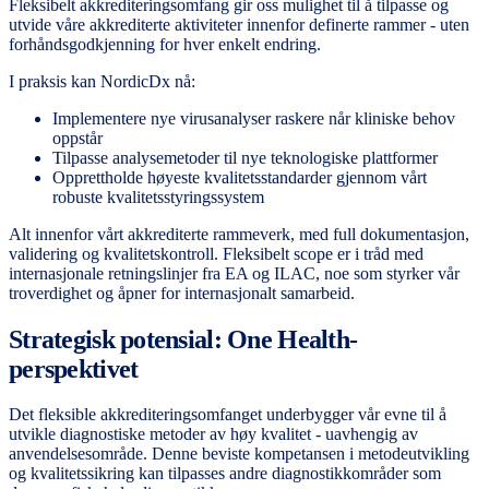
Fleksibelt akkrediteringsomfang gir oss mulighet til å tilpasse og
utvide våre akkrediterte aktiviteter innenfor definerte rammer - uten
forhåndsgodkjenning for hver enkelt endring.
I praksis kan NordicDx nå:
Implementere nye virusanalyser raskere når kliniske behov
oppstår
Tilpasse analysemetoder til nye teknologiske plattformer
Opprettholde høyeste kvalitetsstandarder gjennom vårt
robuste kvalitetsstyringssystem
Alt innenfor vårt akkrediterte rammeverk, med full dokumentasjon,
validering og kvalitetskontroll. Fleksibelt scope er i tråd med
internasjonale retningslinjer fra EA og ILAC, noe som styrker vår
troverdighet og åpner for internasjonalt samarbeid.
Strategisk potensial: One Health-
perspektivet
Det fleksible akkrediteringsomfanget underbygger vår evne til å
utvikle diagnostiske metoder av høy kvalitet - uavhengig av
anvendelsesområde. Denne beviste kompetansen i metodeutvikling
og kvalitetssikring kan tilpasses andre diagnostikkområder som