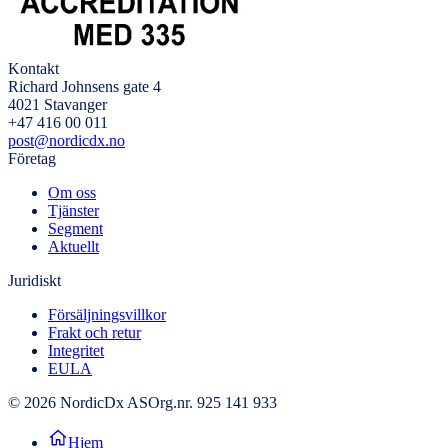
Kontakt
Richard Johnsens gate 4
4021 Stavanger
+47 416 00 011
post@nordicdx.no
Företag
Om oss
Tjänster
Segment
Aktuellt
Juridiskt
Försäljningsvillkor
Frakt och retur
Integritet
EULA
© 2026 NordicDx AS
Org.nr. 925 141 933
Hjem