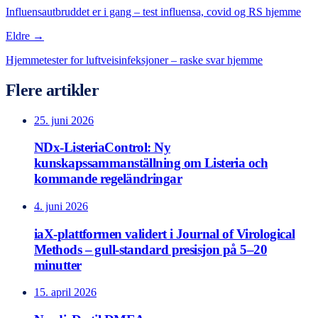
Influensautbruddet er i gang – test influensa, covid og RS hjemme
Eldre →
Hjemmetester for luftveisinfeksjoner – raske svar hjemme
Flere artikler
25. juni 2026
NDx-ListeriaControl: Ny
kunskapssammanställning om Listeria och
kommande regeländringar
4. juni 2026
iaX-plattformen validert i Journal of Virological
Methods – gull-standard presisjon på 5–20
minutter
15. april 2026