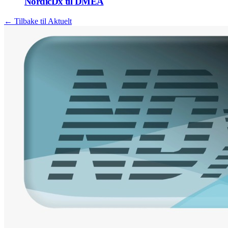
NordicDx til DMEA
← Tilbake til Aktuelt