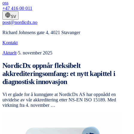
oss
+47 416 00 011
SV
post@nordicdx.no
Richard Johnsens gate 4, 4021 Stavanger
Kontakt
Aktuelt
·
5. november 2025
NordicDx oppnår fleksibelt
akkrediteringsomfang: et nytt kapittel i
diagnostisk innovasjon
Vi er glade for å kunngjøre at NordicDx AS har oppnådd en
utvidelse av vår akkreditering etter NS-EN ISO 15189. Med
virkning fra 4. november …