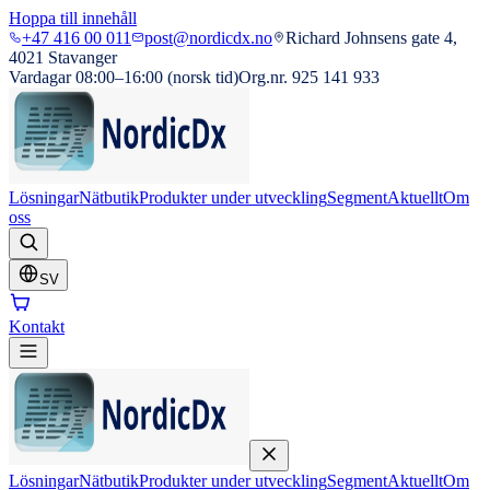
Hoppa till innehåll
+47 416 00 011
post@nordicdx.no
Richard Johnsens gate 4,
4021 Stavanger
Vardagar 08:00–16:00 (norsk tid)
Org.nr. 925 141 933
Lösningar
Nätbutik
Produkter under utveckling
Segment
Aktuellt
Om
oss
SV
Kontakt
Lösningar
Nätbutik
Produkter under utveckling
Segment
Aktuellt
Om