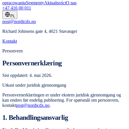
opracowaniu
Segmenty
Aktualności
O nas
+47 416 00 011
PL
post@nordicdx.no
Richard Johnsens gate 4, 4021 Stavanger
Kontakt
Personvern
Personvernerklæring
Sist oppdatert: 4. mai 2026.
Utkast under juridisk gjennomgang
Personvernerklæringen er under ekstern juridisk gjennomgang og
kan endres før endelig publisering. For spørsmål om personvern,
kontakt
post@nordicdx.no
.
1. Behandlingsansvarlig