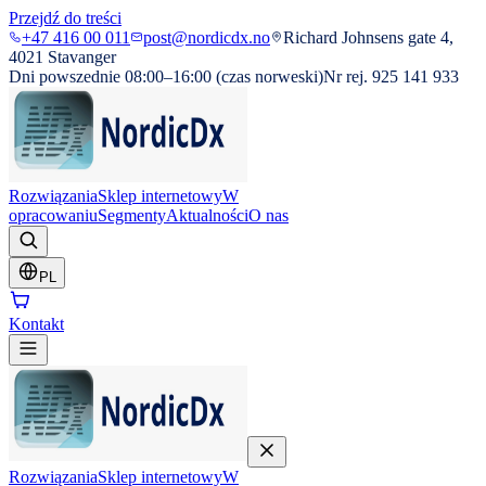
Przejdź do treści
+47 416 00 011
post@nordicdx.no
Richard Johnsens gate 4,
4021 Stavanger
Dni powszednie 08:00–16:00 (czas norweski)
Nr rej. 925 141 933
Rozwiązania
Sklep internetowy
W
opracowaniu
Segmenty
Aktualności
O nas
PL
Kontakt
Rozwiązania
Sklep internetowy
W