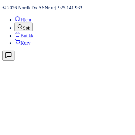
© 2026 NordicDx AS
Nr rej. 925 141 933
Hjem
Søk
Butikk
Kurv