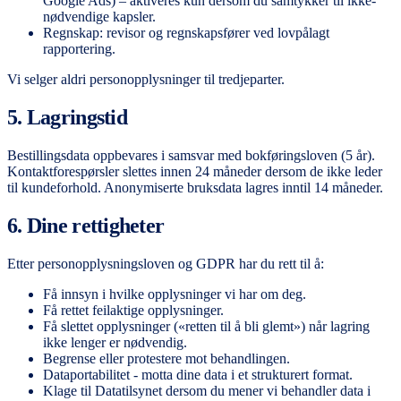
Google Ads) – aktiveres kun dersom du samtykker til ikke-
nødvendige kapsler.
Regnskap: revisor og regnskapsfører ved lovpålagt
rapportering.
Vi selger aldri personopplysninger til tredjeparter.
5. Lagringstid
Bestillingsdata oppbevares i samsvar med bokføringsloven (5 år).
Kontaktforespørsler slettes innen 24 måneder dersom de ikke leder
til kundeforhold. Anonymiserte bruksdata lagres inntil 14 måneder.
6. Dine rettigheter
Etter personopplysningsloven og GDPR har du rett til å:
Få innsyn i hvilke opplysninger vi har om deg.
Få rettet feilaktige opplysninger.
Få slettet opplysninger («retten til å bli glemt») når lagring
ikke lenger er nødvendig.
Begrense eller protestere mot behandlingen.
Dataportabilitet - motta dine data i et strukturert format.
Klage til Datatilsynet dersom du mener vi behandler data i