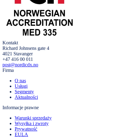
Kontakt
Richard Johnsens gate 4
4021 Stavanger
+47 416 00 011
post@nordicdx.no
Firma
O nas
Usługi
Segmenty
Aktualności
Informacje prawne
Warunki sprzedaży
Wysyłka i zwroty
Prywatność
EULA