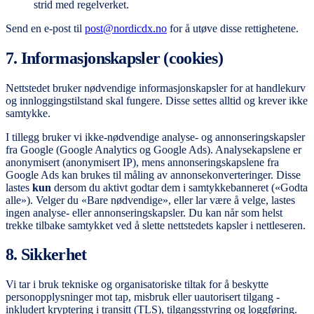
strid med regelverket.
Send en e-post til
post@nordicdx.no
for å utøve disse rettighetene.
7. Informasjonskapsler (cookies)
Nettstedet bruker nødvendige informasjonskapsler for at handlekurv
og innloggingstilstand skal fungere. Disse settes alltid og krever ikke
samtykke.
I tillegg bruker vi ikke-nødvendige analyse- og annonseringskapsler
fra Google (Google Analytics og Google Ads). Analysekapslene er
anonymisert (anonymisert IP), mens annonseringskapslene fra
Google Ads kan brukes til måling av annonsekonverteringer. Disse
lastes
kun
dersom du aktivt godtar dem i samtykkebanneret («Godta
alle»). Velger du «Bare nødvendige», eller lar være å velge, lastes
ingen analyse- eller annonseringskapsler. Du kan når som helst
trekke tilbake samtykket ved å slette nettstedets kapsler i nettleseren.
8. Sikkerhet
Vi tar i bruk tekniske og organisatoriske tiltak for å beskytte
personopplysninger mot tap, misbruk eller uautorisert tilgang -
inkludert kryptering i transitt (TLS), tilgangsstyring og loggføring.