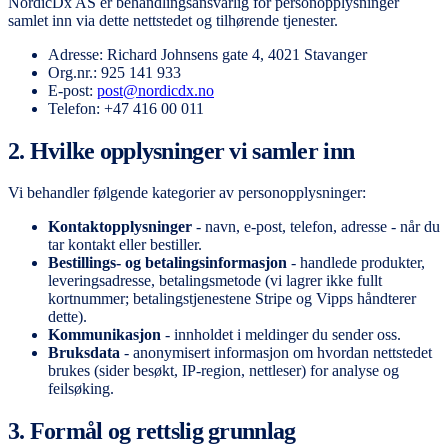
NordicDx AS er behandlingsansvarlig for personopplysninger
samlet inn via dette nettstedet og tilhørende tjenester.
Adresse: Richard Johnsens gate 4, 4021 Stavanger
Org.nr.: 925 141 933
E-post:
post@nordicdx.no
Telefon: +47 416 00 011
2. Hvilke opplysninger vi samler inn
Vi behandler følgende kategorier av personopplysninger:
Kontaktopplysninger
- navn, e-post, telefon, adresse - når du
tar kontakt eller bestiller.
Bestillings- og betalingsinformasjon
- handlede produkter,
leveringsadresse, betalingsmetode (vi lagrer ikke fullt
kortnummer; betalingstjenestene Stripe og Vipps håndterer
dette).
Kommunikasjon
- innholdet i meldinger du sender oss.
Bruksdata
- anonymisert informasjon om hvordan nettstedet
brukes (sider besøkt, IP-region, nettleser) for analyse og
feilsøking.
3. Formål og rettslig grunnlag