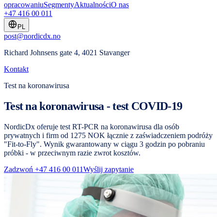
opracowaniu
Segmenty
Aktualności
O nas
+47 416 00 011
PL
post@nordicdx.no
Richard Johnsens gate 4, 4021 Stavanger
Kontakt
Test na koronawirusa
Test na koronawirusa - test COVID-19
NordicDx oferuje test RT-PCR na koronawirusa dla osób
prywatnych i firm od 1275 NOK łącznie z zaświadczeniem podróży
"Fit-to-Fly". Wynik gwarantowany w ciągu 3 godzin po pobraniu
próbki - w przeciwnym razie zwrot kosztów.
Zadzwoń +47 416 00 011
Wyślij zapytanie