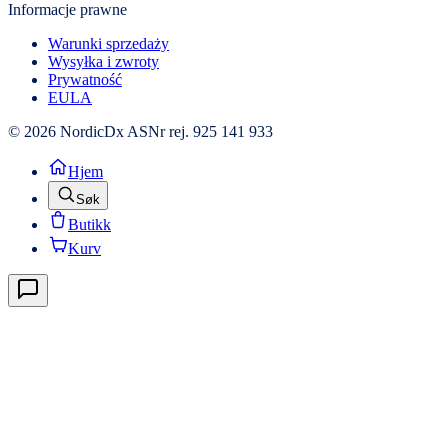
Informacje prawne
Warunki sprzedaży
Wysyłka i zwroty
Prywatność
EULA
© 2026 NordicDx AS
Nr rej. 925 141 933
Hjem
Søk
Butikk
Kurv