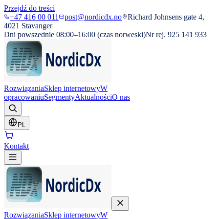
Przejdź do treści
+47 416 00 011
post@nordicdx.no
Richard Johnsens gate 4,
4021 Stavanger
Dni powszednie 08:00–16:00 (czas norweski)
Nr rej. 925 141 933
Rozwiązania
Sklep internetowy
W
opracowaniu
Segmenty
Aktualności
O nas
PL
Kontakt
Rozwiązania
Sklep internetowy
W