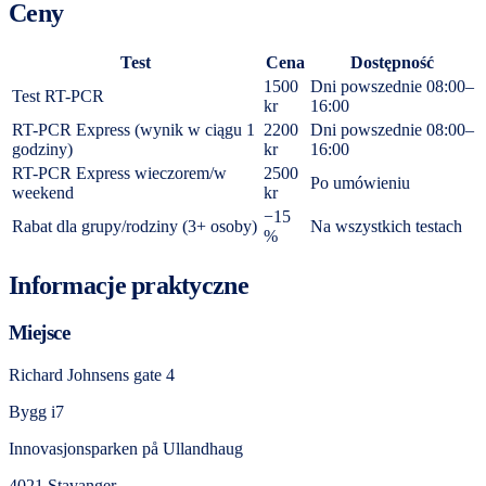
Ceny
Test
Cena
Dostępność
1500
Dni powszednie 08:00–
Test RT-PCR
kr
16:00
RT-PCR Express (wynik w ciągu 1
2200
Dni powszednie 08:00–
godziny)
kr
16:00
RT-PCR Express wieczorem/w
2500
Po umówieniu
weekend
kr
−15
Rabat dla grupy/rodziny (3+ osoby)
Na wszystkich testach
%
Informacje praktyczne
Miejsce
Richard Johnsens gate 4
Bygg i7
Innovasjonsparken på Ullandhaug
4021 Stavanger